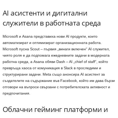
AI асистенти и дигитални
служители в работната среда
Microsoft и Asana представиха нови AI продукти, които
автоматизират и оптимизират организационната работа.
Microsoft пусна Scout – първия „винаги включен“ AI служител,
чиято роля е да подпомага ежедневните задачи в модерната
работна среда, а Asana обяви Dash – AI „chief of staff“, който
превръща хаоса от комуникация в Slack в проследими и
структурирани задачи. Meta също анонсира AI асистент за
създателите на съдържание във Facebook, който им дава бързи
отговори на въпроси свързани с потребителската активност и
предпочитания.
Облачни гейминг платформи и