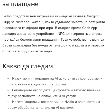
за плащане
Belkin представи нов захранващ геймърски захват (Charging
Grip) за Nintendo Switch 2, който удължава живота на батерията
и повишава комфорта при игра. В същото време Cash App
лансира иновативно устройство – NFC активирана „магическа
пръчка“ за безконтактни плащания. Това устройство позволява
бързи транзакции без нужда от телефон или карта и е първото
от серията подобни аксесоари.
Какво да следим
Развитие и интеграция на AI асистенти за корпоративни
приложения и социални платформи.
Регулациите около дата центровете и тяхното влияние
върху развитието на облачните и AI услуги.
Новите модели и технологии на Nvidia и влиянието им
върху обработката на големи AI системи.