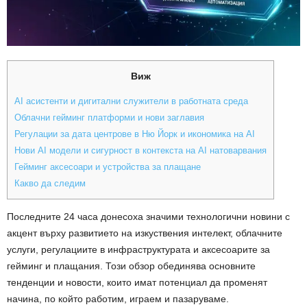
Виж
AI асистенти и дигитални служители в работната среда
Облачни гейминг платформи и нови заглавия
Регулации за дата центрове в Ню Йорк и икономика на AI
Нови AI модели и сигурност в контекста на AI натоварвания
Гейминг аксесоари и устройства за плащане
Какво да следим
Последните 24 часа донесоха значими технологични новини с
акцент върху развитието на изкуствения интелект, облачните
услуги, регулациите в инфраструктурата и аксесоарите за
гейминг и плащания. Този обзор обединява основните
тенденции и новости, които имат потенциал да променят
начина, по който работим, играем и пазаруваме.