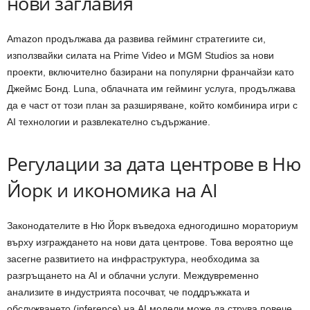
нови заглавия
Amazon продължава да развива гейминг стратегиите си,
използвайки силата на Prime Video и MGM Studios за нови
проекти, включително базирани на популярни франчайзи като
Джеймс Бонд. Luna, облачната им гейминг услуга, продължава
да е част от този план за разширяване, който комбинира игри с
AI технологии и развлекателно съдържание.
Регулации за дата центрове в Ню
Йорк и икономика на AI
Законодателите в Ню Йорк въведоха едногодишно мораториум
върху изграждането на нови дата центрове. Това вероятно ще
засегне развитието на инфраструктура, необходима за
разгръщането на AI и облачни услуги. Междувременно
анализите в индустрията посочват, че поддръжката и
обслужването (inference) на AI модели може да струва повече