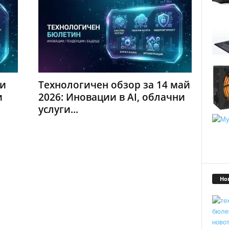
ни
Технологичен обзор за 14 май
и
2026: Иновации в AI, облачни
услуги...
Но