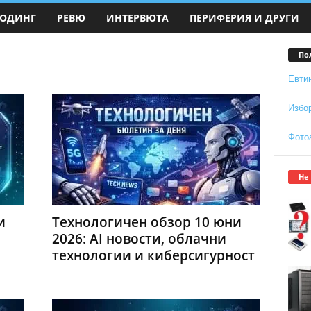
ОДИНГ
РЕВЮ
ИНТЕРВЮТА
ПЕРИФЕРИЯ И ДРУГИ
По
Евти
Избо
Фото
Не
и
Технологичен обзор 10 юни
2026: AI новости, облачни
технологии и киберсигурност