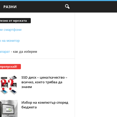
РАЗНИ
лезно от мрежата
ни смартфони
р на монитор
апарат
- как да изберем
 пропускай!
SSD диск – цена/качество –
всичко, което трябва да
знаем
Избор на компютър според
бюджета