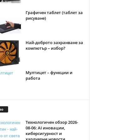
Графичен таблет (таблет за
рисуване)
Най-доброто захранване за
компютър – избор?
Мултицет – функции и
работа
во
Технологичен обзор 2026-
08-06: AI иновации,
киберсигурност и
хардуерни новости