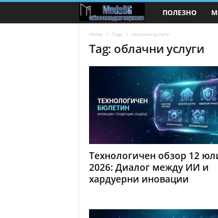
ПОЛЕЗНО
М
M
o
Home
Tags
облачни услуги
Tag: облачни услуги
d
s
B
G
.
Технологичен обзор 12 юл
c
2026: Диалог между ИИ и
хардуерни иновации
o
m