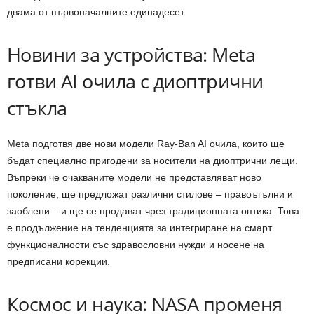
двама от първоначалните единадесет.
Новини за устройства: Meta
готви AI очила с диоптрични
стъкла
Meta подготвя две нови модели Ray-Ban AI очила, които ще
бъдат специално пригодени за носители на диоптрични лещи.
Въпреки че очакваните модели не представляват ново
поколение, ще предложат различни стилове – правоъгълни и
заоблени – и ще се продават чрез традиционната оптика. Това
е продължение на тенденцията за интегриране на смарт
функционалности със здравословни нужди и носене на
предписани корекции.
Космос и наука: NASA променя