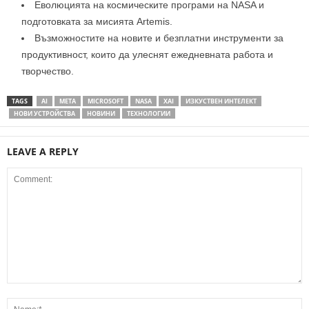
Еволюцията на космическите програми на NASA и
подготовката за мисията Artemis.
Възможностите на новите и безплатни инструменти за
продуктивност, които да улеснят ежедневната работа и
творчество.
TAGS
AI
META
MICROSOFT
NASA
XAI
ИЗКУСТВЕН ИНТЕЛЕКТ
НОВИ УСТРОЙСТВА
НОВИНИ
ТЕХНОЛОГИИ
LEAVE A REPLY