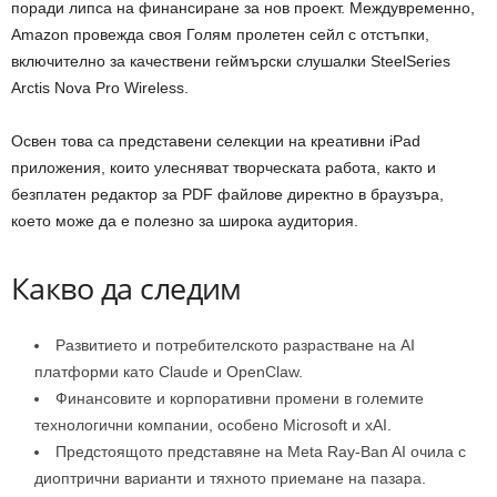
поради липса на финансиране за нов проект. Междувременно,
Amazon провежда своя Голям пролетен сейл с отстъпки,
включително за качествени геймърски слушалки SteelSeries
Arctis Nova Pro Wireless.
Освен това са представени селекции на креативни iPad
приложения, които улесняват творческата работа, както и
безплатен редактор за PDF файлове директно в браузъра,
което може да е полезно за широка аудитория.
Какво да следим
Развитието и потребителското разрастване на AI
платформи като Claude и OpenClaw.
Финансовите и корпоративни промени в големите
технологични компании, особено Microsoft и xAI.
Предстоящото представяне на Meta Ray-Ban AI очила с
диоптрични варианти и тяхното приемане на пазара.