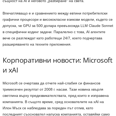
същност на AI и неговото „разбиране“ на света.
Впечатляващо е и сравнението между евтини потребителски
графични процесори и висококласни езикови модели, където се
допуска, че GPU за 500 долара превъзхожда LLM Claude Sonnet
в специфични кодинг задачи. Паралелно с това, AI агентите
вече се разглеждат като работещи 24/7, което подчертава
разширяването на техните приложения.
Корпоративни новости: Microsoft
и xAI
Microsoft се очертава да отчете най-слабия си финансов
тримесечен резултат от 2008 г. насам. Тази новина хвърля
светлина върху предизвикателствата, пред които е изправена
компанията. В същото време, сред основателите на xAI на
Илон Мъск се наблюдава за пореден път отлив, като
последният съосновател напуска компанията, оставяйки само