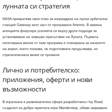
лунната си стратегия
NASA прекратява своя план за изграждане на лунна орбитална
станция Gateway като част от програмата Artemis. В замяна
агенцията фокусира усилията си върху други подходи за
установяване на човешко присъствие на Луната. Първата
пилотирана мисия от тази програма е планирана за началото
на април, което показва, че подготовката продължава, но
стратегическата визия се променя.
Лично и потребителско:
приложения, оферти и нови
възможности
В игралната и развлекателна сфера разработчикът Ivy Road,
създател на добре приетата игра Wanderstop, обяви закриване