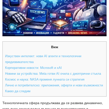
Виж
Изкуствен интелект: нови AI агенти и технологични
предизвикателства
Корпоративни новости: Microsoft и xAI
Новини за устройства: Meta готви AI очила с диоптрични стъкла
Космос и наука: NASA променя лунната си стратегия
Лично и потребителско: приложения, оферти и нови възможности
Какво да следим
Технологичната сфера продължава да се развива динамично,
като днес акцент падна върху усъвършенстванията в