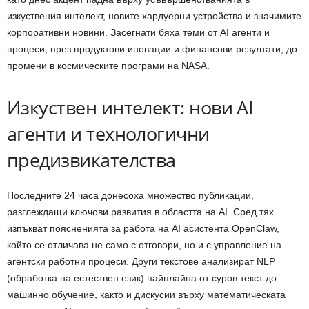
изкуствения интелект, новите хардуерни устройства и значимите
корпоративни новини. Засегнати бяха теми от AI агенти и
процеси, през продуктови иновации и финансови резултати, до
промени в космическите програми на NASA.
Изкуствен интелект: нови AI
агенти и технологични
предизвикателства
Последните 24 часа донесоха множество публикации,
разглеждащи ключови развития в областта на AI. Сред тях
изпъкват поясненията за работа на AI асистента OpenClaw,
който се отличава не само с отговори, но и с управление на
агентски работни процеси. Други текстове анализират NLP
(обработка на естествен език) пайплайна от суров текст до
машинно обучение, както и дискусии върху математическата