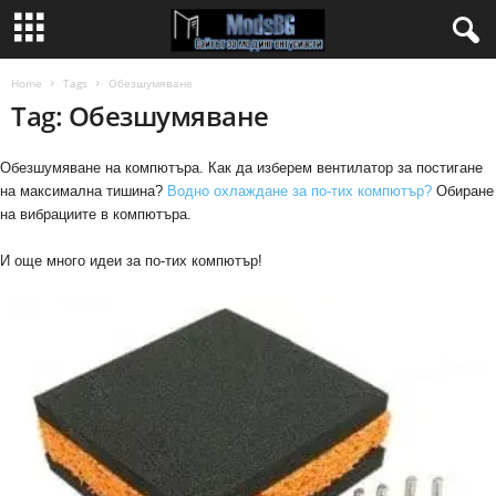
Home
Tags
Обезшумяване
Tag: Обезшумяване
Обезшумяване на компютъра. Как да изберем вентилатор за постигане
на максимална тишина?
Водно охлаждане за по-тих компютър?
Обиране
на вибрациите в компютъра.
И още много идеи за по-тих компютър!