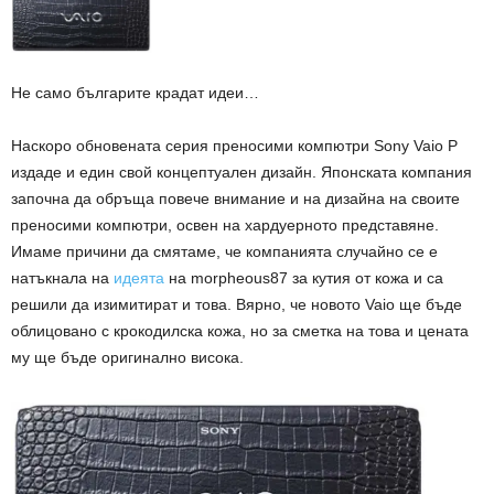
Не само българите крадат идеи…
Наскоро обновената серия преносими компютри Sony Vaio P
издаде и един свой концептуален дизайн. Японската компания
започна да обръща повече внимание и на дизайна на своите
преносими компютри, освен на хардуерното представяне.
Имаме причини да смятаме, че компанията случайно се е
натъкнала на
идеята
на morpheous87 за кутия от кожа и са
решили да изимитират и това. Вярно, че новото Vaio ще бъде
облицовано с крокодилска кожа, но за сметка на това и цената
му ще бъде оригинално висока.