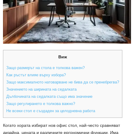
Виж
Защо размерът на стола е толкова важен?
Как ръстът влияе върху избора?
Защо максималното натоварване не бива да се пренебрегва?
Значението на ширината на седалката
Дълбочината на седалката също има значение
Защо регулирането е толкова важно?
Не всеки стол е създаден за целодневна работа
Когато хората избират нов офис стол, най-често сравняват
дизайна, цената и различните ергономични функции. Има