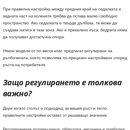
При правилна настройка между предния край на седалката и
задната част на коленете трябва да остава малко свободно
пространство. Ако седалката е твърде дълбока, тя може да
създава натиск в тази зона. Ако е прекалено къса, бедрата няма
да получават достатъчна опора.
Някои модели от по-висок клас предлагат регулиране на
дълбочината, което позволява по-прецизно настройване според
ръста на потребителя.
Защо регулирането е толкова
важно?
Дори когато столът е подходящ за вашия ръст и тегло,
правилните настройки остават от решаващо значение.
Регулируемите подлакътници, облегалка, височина и лумбална