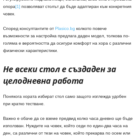
опора
[1]
позволяват столът да бъде адаптиран към конкретния
човек.
Според консултантите от
Plasico.bg
колкото повече
възможности за настройка предлага даден модел, толкова по-
голяма е вероятността да осигури комфорт на хора с различни
физически характеристики.
Не всеки стол е създаден за
целодневна работа
Понякога хората избират стол само защото изглежда удобен
при кратко тестване.
Важно е обаче да се вземе предвид колко часа дневно ще бъде
използван. Нуждите на човек, който седи по един-два часа на
ден, са различни от тези на човек, който прекарва по осем или