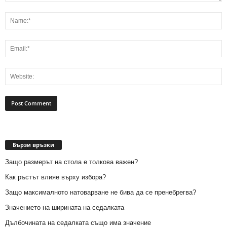
Бързи връзки
Защо размерът на стола е толкова важен?
Как ръстът влияе върху избора?
Защо максималното натоварване не бива да се пренебрегва?
Значението на ширината на седалката
Дълбочината на седалката също има значение