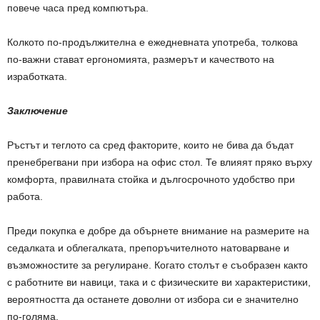
повече часа пред компютъра.
Колкото по-продължителна е ежедневната употреба, толкова
по-важни стават ергономията, размерът и качеството на
изработката.
Заключение
Ръстът и теглото са сред факторите, които не бива да бъдат
пренебрегвани при избора на офис стол. Те влияят пряко върху
комфорта, правилната стойка и дългосрочното удобство при
работа.
Преди покупка е добре да обърнете внимание на размерите на
седалката и облегалката, препоръчителното натоварване и
възможностите за регулиране. Когато столът е съобразен както
с работните ви навици, така и с физическите ви характеристики,
вероятността да останете доволни от избора си е значително
по-голяма.