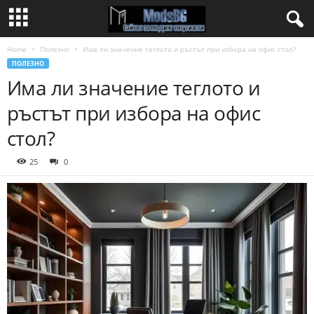
Home
Полезно
Има ли значение теглото и ръстът при избора на офис стол?
ПОЛЕЗНО
Има ли значение теглото и
ръстът при избора на офис
стол?
25
0