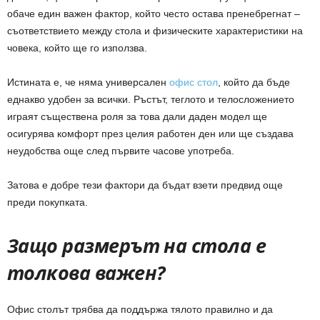
обаче един важен фактор, който често остава пренебрегнат –
съответствието между стола и физическите характеристики на
човека, който ще го използва.
Истината е, че няма универсален
офис стол
, който да бъде
еднакво удобен за всички. Ръстът, теглото и телосложението
играят съществена роля за това дали даден модел ще
осигурява комфорт през целия работен ден или ще създава
неудобства още след първите часове употреба.
Затова е добре тези фактори да бъдат взети предвид още
преди покупката.
Защо размерът на стола е
толкова важен?
Офис столът трябва да поддържа тялото правилно и да