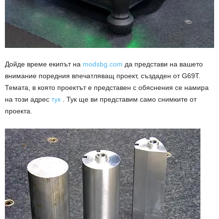
Дойде време екипът на
modsbg.com
да представи на вашето
внимание поредния впечатляващ проект, създаден от G69T.
Темата, в която проектът е представен с обяснения се намира
на този адрес
тук
. Тук ще ви представим само снимките от
проекта.