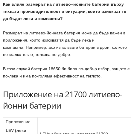
Как
влияе
размерът
на
литиево
–
йонните
батерии
върху
тяхната
производителност
в
ситуации
,
които
изискват
те
да
бъдат
леки
и
компактни
?
Размерът на литиево-йонната батерия може да бъде важен в
приложения, които изискват тя да бъде лека и
компактна. Например, ако използвате батерия в дрон, колкото
по-малко тегло, толкова по-добре.
В този случай батерия 18650 би била по-добър избор, защото е
по-лека и има по-голяма ефективност на теглото.
Приложение на 21700 литиево-
йонни батерии
Приложение
LEV (леки
LEVs обикновено използват 21700