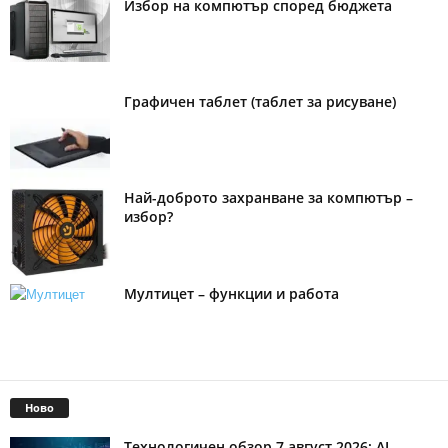
Избор на компютър според бюджета
Графичен таблет (таблет за рисуване)
Най-доброто захранване за компютър –
избор?
Мултицет – функции и работа
Ново
Технологичен обзор 7 август 2026: AI