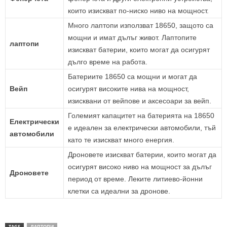
които изискват по-ниско ниво на мощност.
Много лаптопи използват 18650, защото са
мощни и имат дълъг живот. Лаптопите
лаптопи
изискват батерии, които могат да осигурят
дълго време на работа.
Батериите 18650 са мощни и могат да
Вейп
осигурят високите нива на мощност,
изисквани от вейпове и аксесоари за вейп.
Големият капацитет на батерията на 18650
Електрически
е идеален за електрически автомобили, тъй
автомобили
като те изискват много енергия.
Дроновете изискват батерии, които могат да
осигурят високо ниво на мощност за дълъг
Дроновете
период от време. Леките литиево-йонни
клетки са идеални за дронове.
TAGS
ЛАПТОПИ