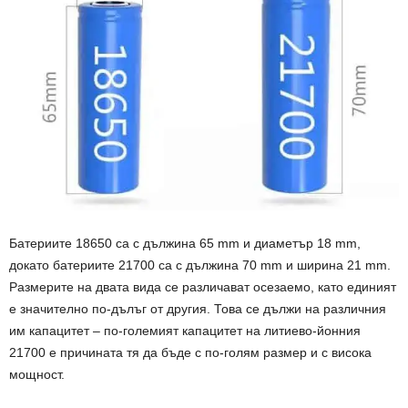
Батериите 18650 са с дължина 65 mm и диаметър 18 mm,
докато батериите 21700 са с дължина 70 mm и ширина 21 mm.
Размерите на двата вида се различават осезаемо, като единият
е значително по-дълъг от другия. Това се дължи на различния
им капацитет – по-големият капацитет на литиево-йонния
21700 е причината тя да бъде с по-голям размер и с висока
мощност.