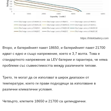
https://tritekbattery.com
Второ, и батерийният пакет 18650, и батерийният пакет 21700
идват с едно и също напрежение, което е 3,7 волта. Това е
стандартното напрежение за LEV батерии и гарантира, че няма
проблеми със съвместимостта между различните типове.
Трето, те могат да се използват в широк диапазон от
температури, което ги прави подходящи за използване в
различни климатични условия.
Четвърто, клетките 18650 и 21700 са цилиндрични.