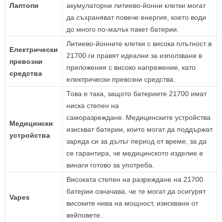
Лаптопи
акумулаторни литиево-йонни клетки могат
да съхраняват повече енергия, което води
до много по-малък пакет батерии.
Литиево-йонните клетки с висока плътност в
Електрически
21700 ги правят идеални за използване в
превозни
приложения с високо напрежение, като
средства
електрически превозни средства.
Това е така, защото батериите 21700 имат
ниска степен на
саморазреждане. Медицинските устройства
Медицински
изискват батерии, които могат да поддържат
устройства
заряда си за дълъг период от време, за да
се гарантира, че медицинското изделие е
винаги готово за употреба.
Високата степен на разреждане на 21700
батерии означава, че те могат да осигурят
Vapes
високите нива на мощност, изисквани от
вейповете.