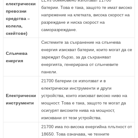
електрически
батерии. Това е така, защото те имат високо
превозни
напрежение на клетката, висока скорост на
средства –
разреждане и ниска скорост на
колела,
саморазреждане.
скейтове)
Системите за съхранение на слънчева
енергия изискват батерии, които могат да се
Слънчева
зареждат бързо, за да съхраняват
енергия
енергията, генерирана от слънчевите
панели.
21700 батерии се използват и в
електрически инструменти и други
Електрически
устройства, които изискват високо ниво на
инструменти
мощност. Това е така, защото те могат да
осигурят високите нива на мощност,
изисквани от тези устройства.
21700 има по-висока енергийна плътност от
18650. Това означава, че техните