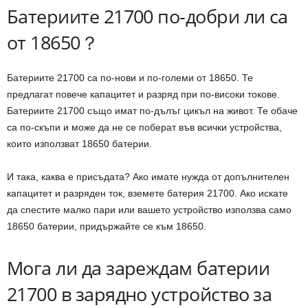
Батериите 21700 по-добри ли са
от 18650？
Батериите 21700 са по-нови и по-големи от 18650. Те
предлагат повече капацитет и разряд при по-високи токове.
Батериите 21700 също имат по-дълъг цикъл на живот. Те обаче
са по-скъпи и може да не се поберат във всички устройства,
които използват 18650 батерии.
И така, каква е присъдата? Ако имате нужда от допълнителен
капацитет и разряден ток, вземете батерия 21700. Ако искате
да спестите малко пари или вашето устройство използва само
18650 батерии, придържайте се към 18650.
Мога ли да зареждам батерии
21700 в зарядно устройство за