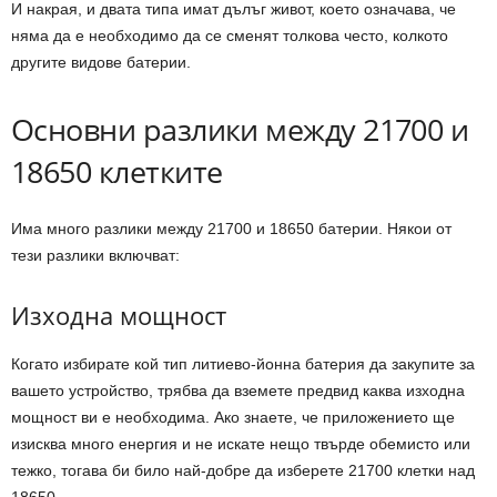
И накрая, и двата типа имат дълъг живот, което означава, че
няма да е необходимо да се сменят толкова често, колкото
другите видове батерии.
Основни разлики между 21700 и
18650 клетките
Има много разлики между 21700 и 18650 батерии. Някои от
тези разлики включват:
Изходна мощност
Когато избирате кой тип литиево-йонна батерия да закупите за
вашето устройство, трябва да вземете предвид каква изходна
мощност ви е необходима. Ако знаете, че приложението ще
изисква много енергия и не искате нещо твърде обемисто или
тежко, тогава би било най-добре да изберете 21700 клетки над
18650.