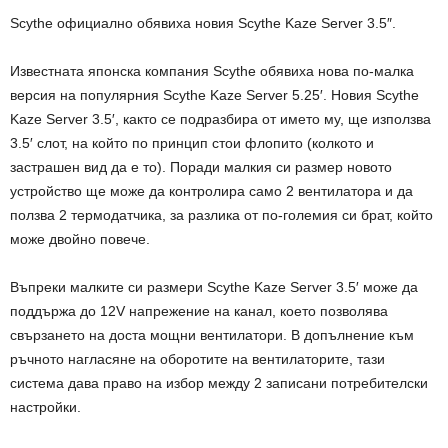
Scythe официално обявиха новия Scythe Kaze Server 3.5″.
Известната японска компания Scythe обявиха нова по-малка
версия на популярния Scythe Kaze Server 5.25′. Новия Scythe
Kaze Server 3.5′, както се подразбира от името му, ще използва
3.5′ слот, на който по принцип стои флопито (колкото и
застрашен вид да е то). Поради малкия си размер новото
устройство ще може да контролира само 2 вентилатора и да
ползва 2 термодатчика, за разлика от по-големия си брат, който
може двойно повече.
Въпреки малките си размери Scythe Kaze Server 3.5′ може да
поддържа до 12V напрежение на канал, което позволява
свързането на доста мощни вентилатори. В допълнение към
ръчното нагласяне на оборотите на вентилаторите, тази
система дава право на избор между 2 записани потребителски
настройки.