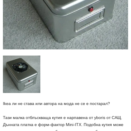
Ikea ли не става или автора на мода не се е постарал?
Тази малка отблъскваща кутия е нарпавена от yboris от САЩ.
Дънната платка е форм-фактор Mini-ITX. Подобна кутия може