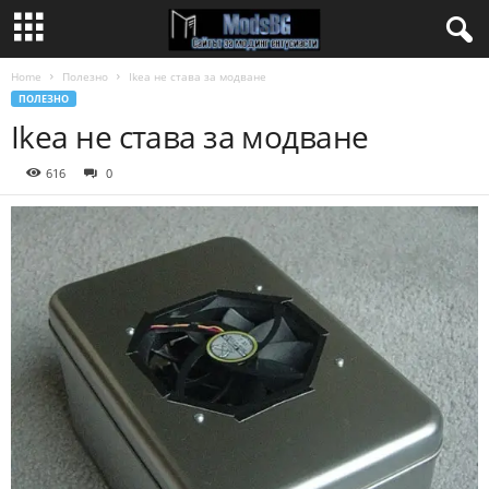
Home
Полезно
Ikea не става за модване
ПОЛЕЗНО
Ikea не става за модване
616
0