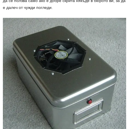
да се ползва само ако е добре скрита някъде в бюрото ви, за да
е далеч от чужди погледи.