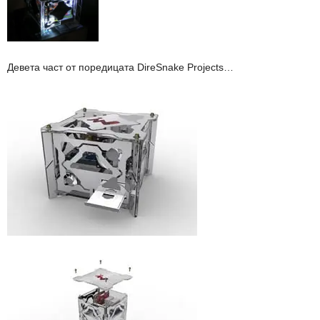
Девета част от поредицата DireSnake Projects…