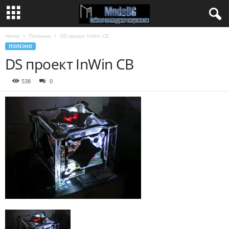
Home
Полезно
DS проект InWin CB
ПОЛЕЗНО
DS проект InWin CB
538
0