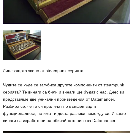
Липсващото звено от steampunk серията.
Чудите се къде се загубиха другите компоненти от steampunk
серията? Те винаги са били и винаги ще бъдат с нас. Днес ви
представяме две уникални произведения от Datamancer.
Разбира се, че те си приличат по външен вид и
функционалност, но имат и доста разлики помежду си. И както
винаги са изработени на обичайното ниво за Datamancer.