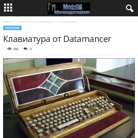
Home
Полезно
Клавиатура от Datamancer
ПОЛЕЗНО
Клавиатура от Datamancer
486
0