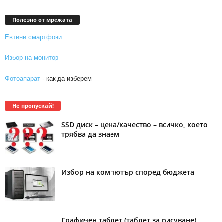
Полезно от мрежата
Евтини смартфони
Избор на монитор
Фотоапарат
- как да изберем
Не пропускай!
SSD диск – цена/качество – всичко, което
трябва да знаем
Избор на компютър според бюджета
Графичен таблет (таблет за рисуване)