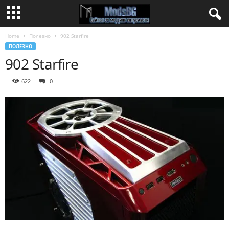
Home
Полезно
902 Starfire
ПОЛЕЗНО
902 Starfire
622
0