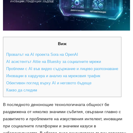
Виж
Провалът на AI проекта Sora на OpenAI
AI асистентът Attie на Bluesky за социалните мрежи
Проблеми с AI във видео съдържание и лицево разпознаване
Иновации в хардуера и анализ на мрежовия трафик
Обективен поглед върху AI и неговото бъдеще
Какво да следим
В последното денонощие технологичната общност бе
раздвижена от няколко значими събития, свързани главно с
развитието и проблемите на изкуствения интелект, иновации
при социалните платформи и значими казуси в