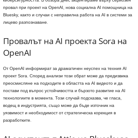
киберсигурността. В обзора днес акцентираме върху сериозен
провал при проект на OpenAI, нова социална AI помощница на
Bluesky, както и случаи с неправилна работа на AI в системи за
лицево разпознаване.
Провалът на AI проекта Sora на
OpenAI
От OpenAI информират за драматичен неуспех на техния AI
проект Sora. Според анализи този обрат може да предизвика
преосмисляне на подходите в областта на AI видеото и да
постави под въпрос устойчивостта и бързото развитие на AI
технологиите в момента. Този случай подсказва, че гласа,
водещ в индустрията, също може да бъде източник на
уязвимост и необходимост от стратегическа корекция в
разработките.