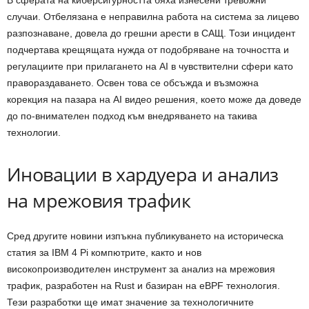
В сферата на киберсигурността бяха изнесени тревожни
случаи. Отбелязана е неправилна работа на система за лицево
разпознаване, довела до грешни арести в САЩ. Този инцидент
подчертава крещящата нужда от подобряване на точността и
регулациите при прилагането на AI в чувствителни сфери като
правораздаването. Освен това се обсъжда и възможна
корекция на пазара на AI видео решения, което може да доведе
до по-внимателен подход към внедряването на такива
технологии.
Иновации в хардуера и анализ
на мрежовия трафик
Сред другите новини изпъкна публикуването на историческа
статия за IBM 4 Pi компютрите, както и нов
високопроизводителен инструмент за анализ на мрежовия
трафик, разработен на Rust и базиран на eBPF технология.
Тези разработки ще имат значение за технологичните