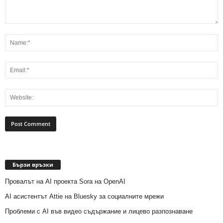
Бързи връзки
Провалът на AI проекта Sora на OpenAI
AI асистентът Attie на Bluesky за социалните мрежи
Проблеми с AI във видео съдържание и лицево разпознаване