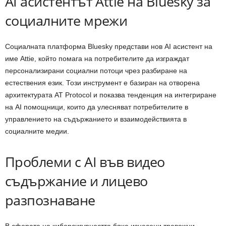
AI асистентът Attie на Bluesky за
социалните мрежи
Социалната платформа Bluesky представи нов AI асистент на
име Attie, който помага на потребителите да изграждат
персонализирани социални потоци чрез разбиране на
естествения език. Този инструмент е базиран на отворена
архитектурата AT Protocol и показва тенденция на интегриране
на AI помощници, които да улесняват потребителите в
управлението на съдържанието и взаимодействията в
социалните медии.
Проблеми с AI във видео
съдържание и лицево
разпознаване