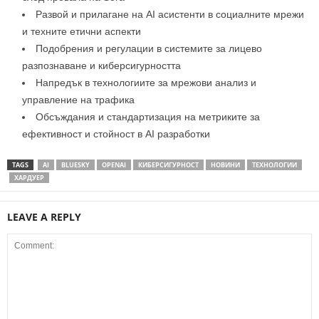
Развой и прилагане на AI асистенти в социалните мрежи
и техните етични аспекти
Подобрения и регулации в системите за лицево
разпознаване и киберсигурността
Напредък в технологиите за мрежови анализ и
управление на трафика
Обсъждания и стандартизация на метриките за
ефективност и стойност в AI разработки
TAGS
AI
BLUESKY
OPENAI
КИБЕРСИГУРНОСТ
НОВИНИ
ТЕХНОЛОГИИ
ХАРДУЕР
LEAVE A REPLY