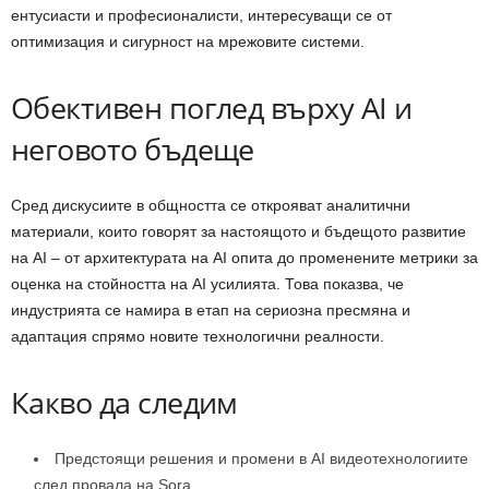
ентусиасти и професионалисти, интересуващи се от
оптимизация и сигурност на мрежовите системи.
Обективен поглед върху AI и
неговото бъдеще
Сред дискусиите в общността се открояват аналитични
материали, които говорят за настоящото и бъдещото развитие
на AI – от архитектурата на AI опита до променените метрики за
оценка на стойността на AI усилията. Това показва, че
индустрията се намира в етап на сериозна пресмяна и
адаптация спрямо новите технологични реалности.
Какво да следим
Предстоящи решения и промени в AI видеотехнологиите
след провала на Sora