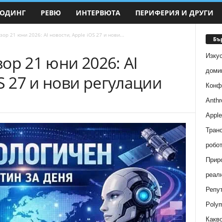
ОДИНГ
РЕВЮ
ИНТЕРВЮТА
ПЕРИФЕРИЯ И ДРУГИ
ор 21 юни 2026: AI новости, Apple iOS 27 и нови...
Бъ
Изку
ор 21 юни 2026: AI
доми
S 27 и нови регулации
Конфл
Anthr
Apple
Транс
робот
Прир
реал
Репут
Polym
Какв