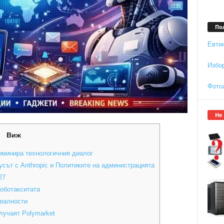
По
Евти
Избо
Фото
Не
Виж
оминира технологичния диалог
усът с Anthropic и Политиките на администрацията
27
роботакситата
реалности
лучаят Polymarket