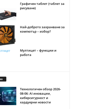
Графичен таблет (таблет за
рисуване)
Най-доброто захранване за
компютър – избор?
Мултицет – функции и
работа
во
Технологичен обзор 2026-
08-06: AI иновации,
киберсигурност и
хардуерни новости