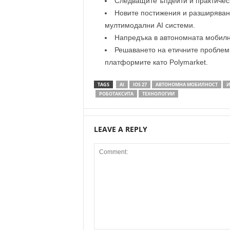
Следващите ъпдейти и практическ
Новите постижения и разширяване
мултимодални AI системи.
Напредъка в автономната мобилно
Решаването на етичните проблеми
платформите като Polymarket.
TAGS
AI
IOS 27
АВТОНОМНА МОБИЛНОСТ
И
РОБОТАКСИТА
ТЕХНОЛОГИИ
LEAVE A REPLY