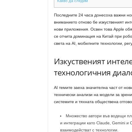
Какво да следим
Последните 24 часа донесоха важни нов
вниманието отново бе изкуственият инт
нови приложения. Освен това Apple обя
се отчита доминация на Китай при робо
света на AI, мобилните технологии, ре
Изкуственият интел
технологичния диал
AI темите заеха значителна част от нов
технически анализи на модели за зрени
системите и тяхната обществена отгово
Множество автори във водещи пл
и интеграции като Claude, Gemini и
взаимодействат с технологии.