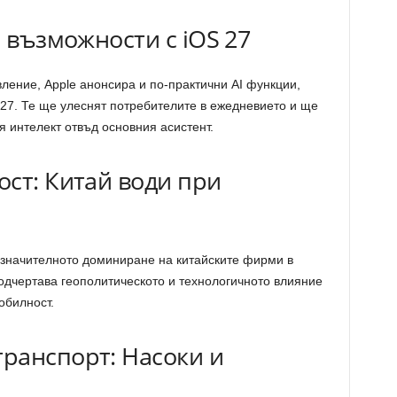
I възможности с iOS 27
вление, Apple анонсира и по-практични AI функции,
 27. Те ще улеснят потребителите в ежедневието и ще
 интелект отвъд основния асистент.
ст: Китай води при
 значителното доминиране на китайските фирми в
подчертава геополитическото и технологичното влияние
обилност.
ранспорт: Насоки и