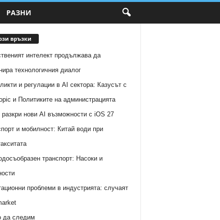
РАЗНИ
рзи връзки
ственият интелект продължава да
нира технологичния диалог
икти и регулации в AI сектора: Казусът с
opic и Политиките на администрацията
 разкри нови AI възможности с iOS 27
порт и мобилност: Китай води при
акситата
одосъобразен транспорт: Насоки и
ности
ационни проблеми в индустрията: случаят
arket
о да следим