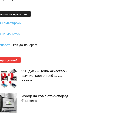
лезно от мрежата
ни смартфони
р на монитор
апарат
- как да изберем
 пропускай!
SSD диск – цена/качество –
всичко, което трябва да
знаем
Избор на компютър според
бюджета