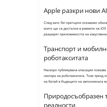
Apple разкри нови A
След като Siri претърпя осезаемо обно
които ще са достъпни в рамките на iOS
разширят приложимостта на изкуствения
Транспорт и мобилно
роботакситата
Наскоро публикувана класация показва
сектора на роботакситата. Този тренд 
на Китай в бъдещето на автономната м
Природосъобразен т
реалности