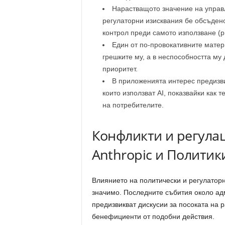
Нарастващото значение на управл
регулаторни изисквания бе обсъден
контрол преди самото използване (pr
Един от по-провокативните матери
грешките му, а в неспособността м
приоритет.
В приложенията интерес предизв
които използват AI, показвайки как
на потребителите.
Конфликти и регулаци
Anthropic и Политик
Влиянието на политически и регулатор
значимо. Последните събития около ад
предизвикват дискусии за посоката на 
бенефициенти от подобни действия.