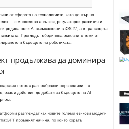
ини от сферата на технологиите, като център на
елект – с множество анализи, регулаторни развития и
ви редица нови AI възможности в iOS 27, а в транспорта
такситата. Прегледът обединява основните теми от
гулирането и бъдещето на роботиката.
ект продължава да доминира
ог
инарския поток с разнообразни перспективи – от
е, език и действия до дебати за бъдещето на AI
Но
рност.
атформи разглеждат как новите големи езикови модели
 ChatGPT променят начина, по който хората