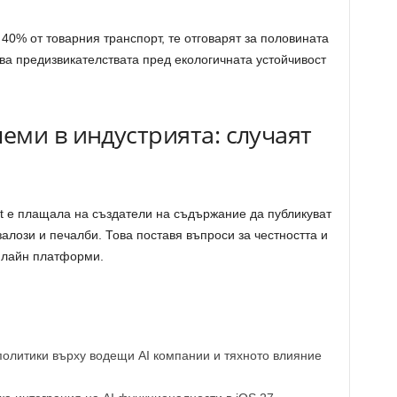
40% от товарния транспорт, те отговарят за половината
ава предизвикателствата пред екологичната устойчивост
еми в индустрията: случаят
et е плащала на създатели на съдържание да публикуват
лози и печалби. Това поставя въпроси за честността и
онлайн платформи.
политики върху водещи AI компании и тяхното влияние