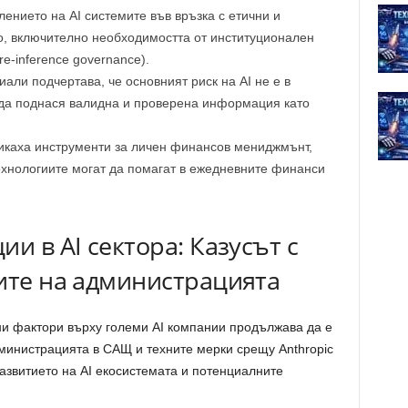
ението на AI системите във връзка с етични и
о, включително необходимостта от институционален
e-inference governance).
али подчертава, че основният риск на AI не е в
у да поднася валидна и проверена информация като
икаха инструменти за личен финансов мениджмънт,
 технологиите могат да помагат в ежедневните финанси
и в AI сектора: Казусът с
ите на администрацията
ни фактори върху големи AI компании продължава да е
министрацията в САЩ и техните мерки срещу Anthropic
развитието на AI екосистемата и потенциалните