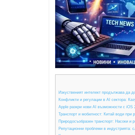
Изкуственият интелект продължава да д
Конфликти и регулации в AI сектора: Каз
Apple разкри нови AI възможности с iOS 
Транспорт и мобилност: Китай води при 
Природосъобразен транспорт: Насоки и 
Репутационни проблеми в индустрията: с