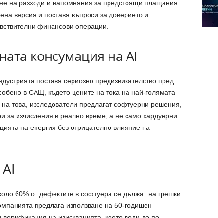
не на разходи и напомняния за предстоящи плащания.
ена версия и поставя въпроси за доверието и
чувствителни финансови операции.
ната консумация на AI
ндустрията поставя сериозно предизвикателство пред
собено в САЩ, където цените на тока на най-голямата
 на това, изследователи предлагат софтуерни решения,
и за изчисления в реално време, а не само хардуерни
цията на енергия без отрицателно влияние на
 AI
коло 60% от дефектите в софтуера се дължат на грешки
 Компанията предлага използване на 50-годишен
и верификация на изискванията, което води до по-