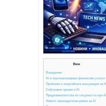
Виж
Въведение
AI и персонализирани финансови услуги
Проблеми с енергийната консумация на A
Софтуерни грешки и AI
Предизвикателства по сигурността при A
Новите законодателни рамки за AI