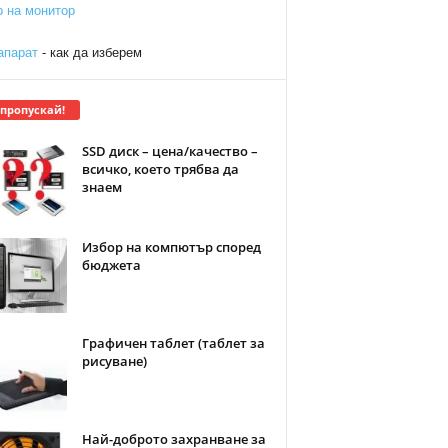
р на монитор
апарат
- как да изберем
 пропускай!
SSD диск – цена/качество –
всичко, което трябва да
знаем
Избор на компютър според
бюджета
Графичен таблет (таблет за
рисуване)
Най-доброто захранване за