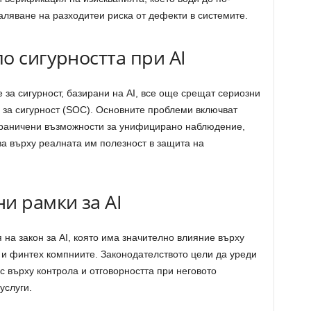
ляване на разходитеи риска от дефекти в системите.
о сигурността при AI
за сигурност, базирани на AI, все още срещат сериозни
 за сигурност (SOC). Основните проблеми включват
граничени възможности за унифицирано наблюдение,
ва върху реалната им полезност в защита на
и рамки за AI
 на закон за AI, която има значително влияние върху
 и финтех компниите. Законодателството цели да уреди
с върху контрола и отговорността при неговото
услуги.