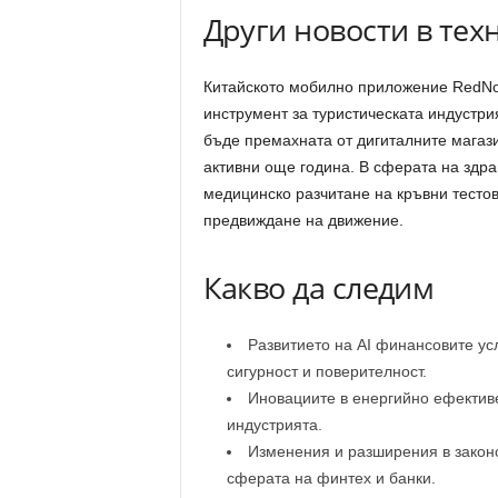
Други новости в тех
Китайското мобилно приложение RedNote
инструмент за туристическата индустри
бъде премахната от дигиталните магаз
активни още година. В сферата на здрав
медицинско разчитане на кръвни тесто
предвиждане на движение.
Какво да следим
Развитието на AI финансовите усл
сигурност и поверителност.
Иновациите в енергийно ефективе
индустрията.
Изменения и разширения в законо
сферата на финтех и банки.