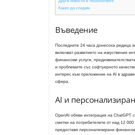
Други новости в технологиите
Какво да следим
Въведение
Последните 24 часа донесоха редица з
включват развитието на изкуствения инт
финансови услуги, предизвикателствата
и проблемите със софтуерното качеств
интерес към приложение на AI в здрав
сфера.
AI и персонализира
OpenAI обяви интеграция на ChatGPT с 
сметки на потребителите от над 12 000
предоставя персонализирани финансови