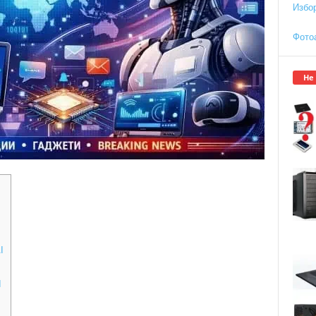
Избо
Фото
Не
I
I