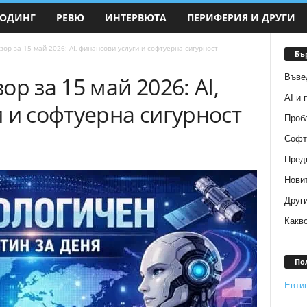
ОДИНГ
РЕВЮ
ИНТЕРВЮТА
ПЕРИФЕРИЯ И ДРУГИ
ор за 15 май 2026: AI, финансови услуги и софтуерна сигурност
Бъ
Въве
р за 15 май 2026: AI,
AI и
 и софтуерна сигурност
Пробл
Софт
Преди
Новит
Други
Какв
По
Евти