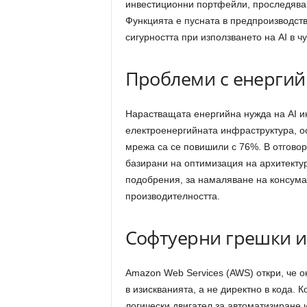
инвестиционни портфейли, проследява
Функцията е пусната в предпроизводств
сигурността при използването на AI в 
Проблеми с енергий
Нарастващата енергийна нужда на AI и
електроенергийната инфраструктура, о
мрежа са се повишили с 76%. В отговор
базирани на оптимизация на архитектур
подобрения, за намаляване на консума
производителността.
Софтуерни грешки и
Amazon Web Services (AWS) откри, че о
в изискванията, а не директно в кода.
логически двигател за автоматизиране 