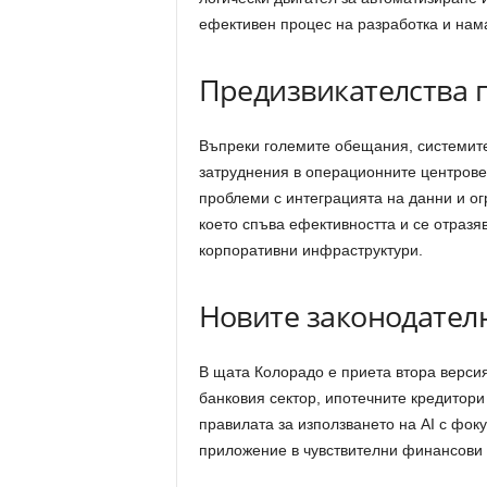
ефективен процес на разработка и нама
Предизвикателства п
Въпреки големите обещания, системите 
затруднения в операционните центрове
проблеми с интеграцията на данни и о
което спъва ефективността и се отразя
корпоративни инфраструктури.
Новите законодателн
В щата Колорадо е приета втора версия
банковия сектор, ипотечните кредитори
правилата за използването на AI с фоку
приложение в чувствителни финансови 