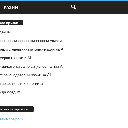
РАЗНИ
рзи връзки
дение
 персонализирани финансови услуги
еми с енергийната консумация на AI
уерни грешки и AI
звикателства по сигурността при AI
е законодателни рамки за AI
 новости в технологиите
о да следим
лезно от мрежата
ни смартфони