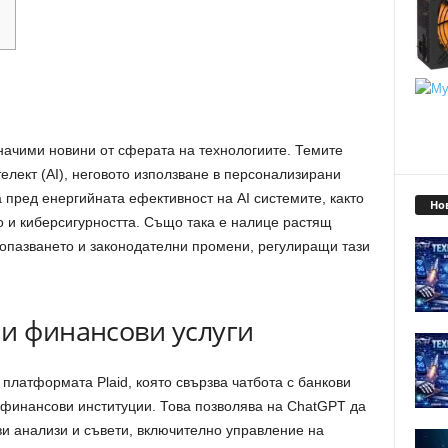
начими новини от сферата на технологиите. Темите
елект (AI), неговото използване в персонализирани
 пред енергийната ефективност на AI системите, както
Но
о и киберсигурността. Също така е налице растящ
еопазването и законодателни промени, регулиращи тази
ни финансови услуги
платформата Plaid, която свързва чатбота с банкови
 финансови институции. Това позволява на ChatGPT да
 анализи и съвети, включително управление на