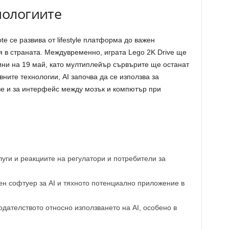
нологиите
 се развива от lifestyle платформа до важен
я в страната. Междувременно, играта Lego 2K Drive ще
ини на 19 май, като мултиплейър сървърите ще останат
ните технологии, AI започва да се използва за
ве и за интерфейс между мозък и компютър при
уги и реакциите на регулатори и потребители за
н софтуер за AI и тяхното потенциално приложение в
дателството относно използването на AI, особено в