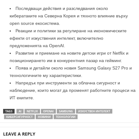
Последващи действия и разследвания около
кибератаките на Северна Корея и тяхното влияние върху
open source екосистема.
Реакции и политики за регулиране на икономическите
ефекти от изкуствения интелект, включително
предложенията на OpenAI.
Развитие и приемане на новите детски игри от Netflix и
позиционирането им в конкурентния пазар на гейминг.
Поява и детайли около новия Samsung Galaxy S27 Pro и
технологичните му характеристики.
Напредък при инструменти за облачна сигурност и
наблюдение, които могат да променят работните процеси на
ИТ екипите.
TAGS
AI
NETFLIX
OPENAI
SAMSUNG
ИЗКУСТВЕН ИНТЕЛЕКТ
КИБЕРСИГУРНОСТ
НОВИНИ
ТЕХНОЛОГИИ
LEAVE A REPLY