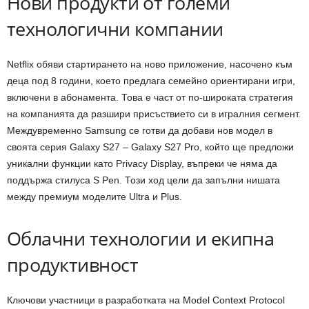
Нови продукти от големи
технологични компании
Netflix обяви стартирането на ново приложение, насочено към
деца под 8 години, което предлага семейно ориентирани игри,
включени в абонамента. Това е част от по-широката стратегия
на компанията да разшири присъствието си в игралния сегмент.
Междувременно Samsung се готви да добави нов модел в
своята серия Galaxy S27 – Galaxy S27 Pro, който ще предложи
уникални функции като Privacy Display, въпреки че няма да
поддържа стилуса S Pen. Този ход цели да запълни нишата
между премиум моделите Ultra и Plus.
Облачни технологии и екипна
продуктивност
Ключови участници в разработката на Model Context Protocol