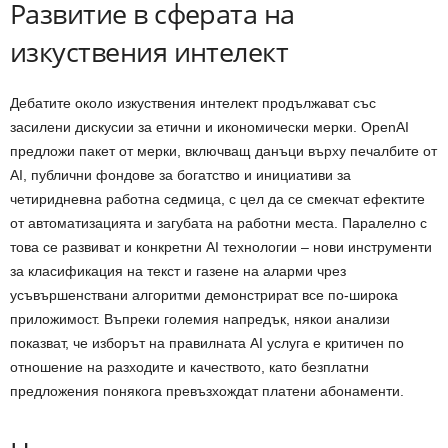
Развитие в сферата на
изкуствения интелект
Дебатите около изкуствения интелект продължават със
засилени дискусии за етични и икономически мерки. OpenAI
предложи пакет от мерки, включващ данъци върху печалбите от
AI, публични фондове за богатство и инициативи за
четиридневна работна седмица, с цел да се смекчат ефектите
от автоматизацията и загубата на работни места. Паралелно с
това се развиват и конкретни AI технологии – нови инструменти
за класификация на текст и газене на аларми чрез
усъвършенствани алгоритми демонстрират все по-широка
приложимост. Въпреки големия напредък, някои анализи
показват, че изборът на правилната AI услуга е критичен по
отношение на разходите и качеството, като безплатни
предложения понякога превъзхождат платени абонаменти.