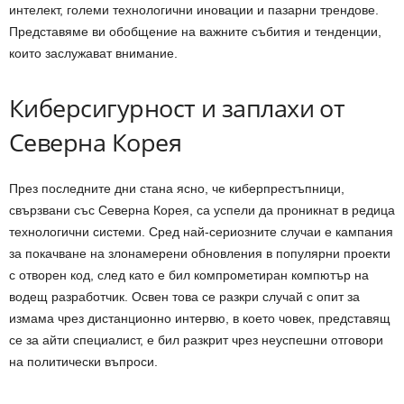
интелект, големи технологични иновации и пазарни трендове.
Представяме ви обобщение на важните събития и тенденции,
които заслужават внимание.
Киберсигурност и заплахи от
Северна Корея
През последните дни стана ясно, че киберпрестъпници,
свързвани със Северна Корея, са успели да проникнат в редица
технологични системи. Сред най-сериозните случаи е кампания
за покачване на злонамерени обновления в популярни проекти
с отворен код, след като е бил компрометиран компютър на
водещ разработчик. Освен това се разкри случай с опит за
измама чрез дистанционно интервю, в което човек, представящ
се за айти специалист, е бил разкрит чрез неуспешни отговори
на политически въпроси.