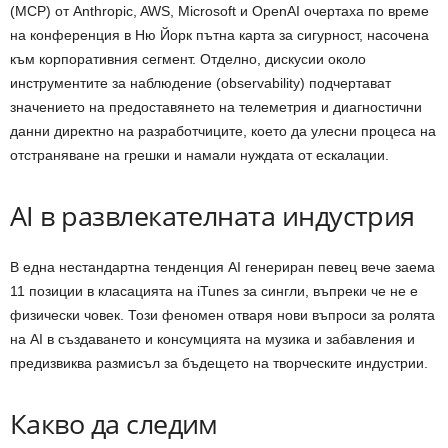
(MCP) от Anthropic, AWS, Microsoft и OpenAI очертаха по време
на конференция в Ню Йорк пътна карта за сигурност, насочена
към корпоративния сегмент. Отделно, дискусии около
инструментите за наблюдение (observability) подчертават
значението на предоставянето на телеметрия и диагностични
данни директно на разработчиците, което да улесни процеса на
отстраняване на грешки и намали нуждата от ескалации.
AI в развлекателната индустрия
В една нестандартна тенденция AI генериран певец вече заема
11 позиции в класацията на iTunes за сингли, въпреки че не е
физически човек. Този феномен отваря нови въпроси за ролята
на AI в създаването и консумцията на музика и забавления и
предизвиква размисъл за бъдещето на творческите индустрии.
Какво да следим