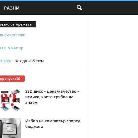
РАЗНИ
лезно от мрежата
ни смартфони
р на монитор
апарат
- как да изберем
 пропускай!
SSD диск – цена/качество –
всичко, което трябва да
знаем
Избор на компютър според
бюджета