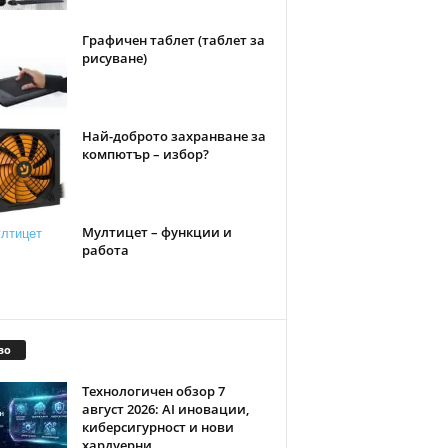
Графичен таблет (таблет за
рисуване)
Най-доброто захранване за
компютър – избор?
Мултицет – функции и
работа
во
Технологичен обзор 7
август 2026: AI иновации,
киберсигурност и нови
хардуерни...