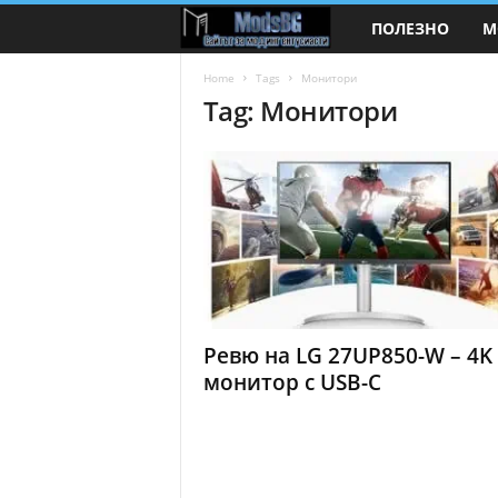
ПОЛЕЗНО
М
M
o
Home
Tags
Монитори
Tag: Монитори
d
s
B
G
.
Ревю на LG 27UP850-W – 4K 
c
монитор с USB-C
o
m