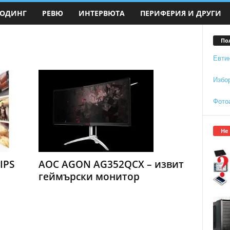
ОДИНГ
РЕВЮ
ИНТЕРВЮТА
ПЕРИФЕРИЯ И ДРУГИ
По
Евти
Избо
Фото
Не
IPS
AOC AGON AG352QCX – извит
геймърски монитор