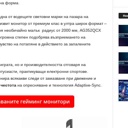
чна форма.
Но
 една от водещите световни марки на пазара на
 извит монитор от премиум клас в ултра широк формат –
воя необичайно малък радиус от 2000 мм, AG352QCX
 огромна степен подобрява възприемането на
увство на потапяне в действието за запалените
грата, но и производителността отговаря на
нтусиасти, практикуващи електронни спортове.
нира всякакви следи от замазване при движение и
 честота
на опресняване и технология Adaptive-Sync.
аваните гейминг монитори