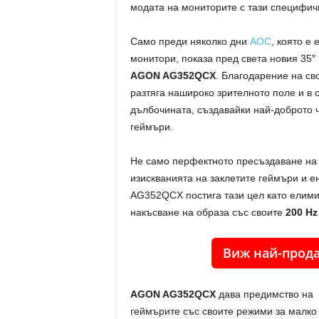
модата на мониторите с тази специфи
Само преди няколко дни
AOC
, която е
монитори, показа пред света новия 35″
AGON AG352QCX
. Благодарение на с
разтяга нашироко зрителното поле и в
дълбочината, създавайки най-доброто ч
геймъри.
Не само перфектното пресъздаване на и
изискванията на заклетите геймъри и е
AG352QCX постига тази цел като елими
накъсване на образа със своите
200 Hz
Виж най-прод
AGON AG352QCX
дава предимство на
геймърите със своите режими за малко