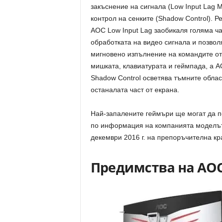
закъснение на сигнала (Low Input Lag 
контрол на сенките (Shadow Control). 
AOC Low Input Lag заобикаля голяма ча
обработката на видео сигнала и позвол
мигновено изпълнение на командите от
мишката, клавиатурата и геймпада, а 
Shadow Control осветява тъмните облас
останалата част от екрана.
Най-запалените геймъри ще могат да 
по информация на компанията моделът
декември 2016 г. на препоръчителна кра
Предимства на AO