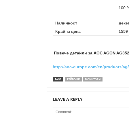
100 
Наличност
деке
Крайна цена
1559
Повече детайли за AOC AGON AG35
http://aoc-europe.com/en/products/ag
TAGS
ГЕЙМЪРИ
МОНИТОРИ
LEAVE A REPLY