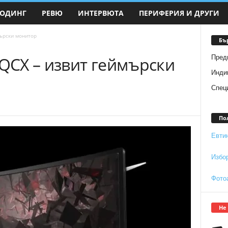
ОДИНГ
РЕВЮ
ИНТЕРВЮТА
ПЕРИФЕРИЯ И ДРУГИ
ърски монитор
Бъ
Пред
CX – извит геймърски
Инди
Спец
По
Евти
Избо
Фото
Не