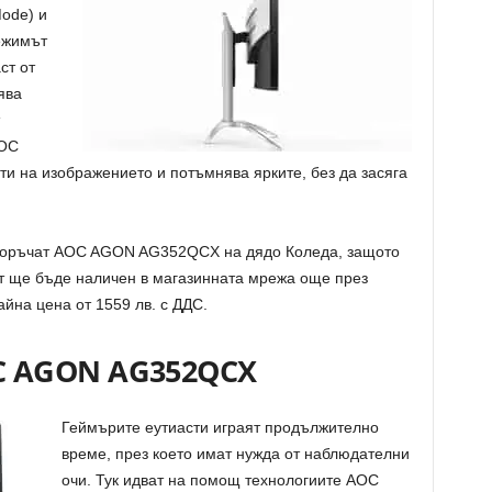
Mode) и
Режимът
ст от
ява
AOC
ти на изображението и потъмнява ярките, без да засяга
поръчат AOC AGON AG352QCX на дядо Коледа, защото
 ще бъде наличен в магазинната мрежа още през
йна цена от 1559 лв. с ДДС.
C AGON AG352QCX
Геймърите еутиасти играят продължително
време, през което имат нужда от наблюдателни
очи. Тук идват на помощ технологиите AOC