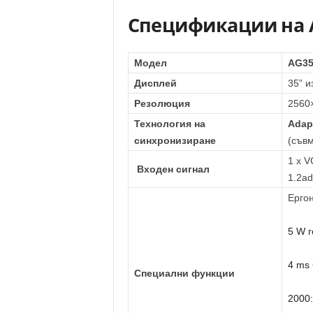
Спецификации на 
Модел
AG3
Дисплей
35” и
Резолюция
2560
Технология на
Adap
синхронизиране
(съвм
1 x V
Входен сигнал
1.2ad
Ергон
5 W 
4 ms 
Специални функции
2000