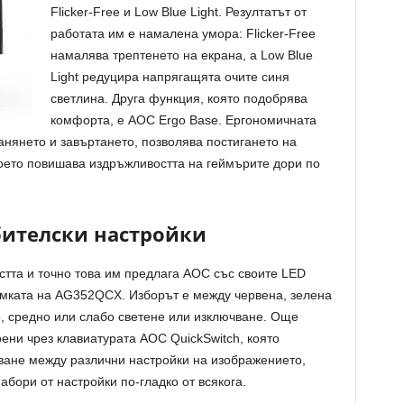
Flicker-Free и Low Blue Light. Резултатът от
работата им е намалена умора: Flicker-Free
намалява трептенето на екрана, а Low Blue
Light редуцира напрягащята очите синя
светлина. Друга функция, която подобрява
комфорта, е AOC Ergo Base. Ергономичната
ланянето и завъртането, позволява постигането на
което повишава издръжливостта на геймърите дори по
ителски настройки
тта и точно това им предлага AOC със своите LED
рамката на AG352QCX. Изборът е между червена, зелена
о, средно или слабо светене или изключване. Още
ени чрез клавиатурата AOC QuickSwitch, която
ване между различни настройки на изображението,
абори от настройки по-гладко от всякога.