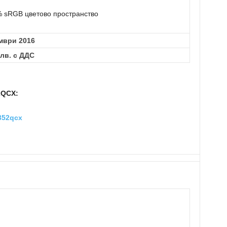
% sRGB цветово пространство
мври 2016
 лв. с ДДС
2QCX:
352qcx