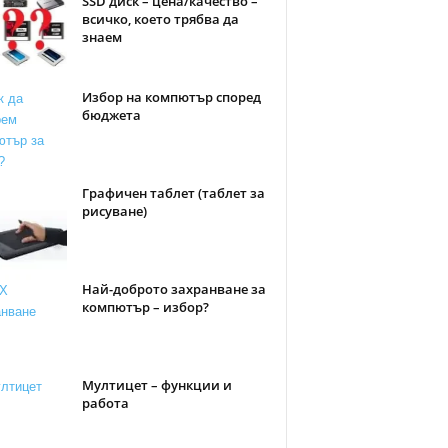
SSD диск – цена/качество –
всичко, което трябва да
знаем
Избор на компютър според
бюджета
Графичен таблет (таблет за
рисуване)
Най-доброто захранване за
компютър – избор?
Мултицет – функции и
работа