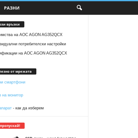
РАЗНИ
рзи връзки
имства на AOC AGON AG352QCX
видуални потребителски настройки
ификации на AOC AGON AG352QCX
лезно от мрежата
ни смартфони
р на монитор
апарат
- как да изберем
 пропускай!