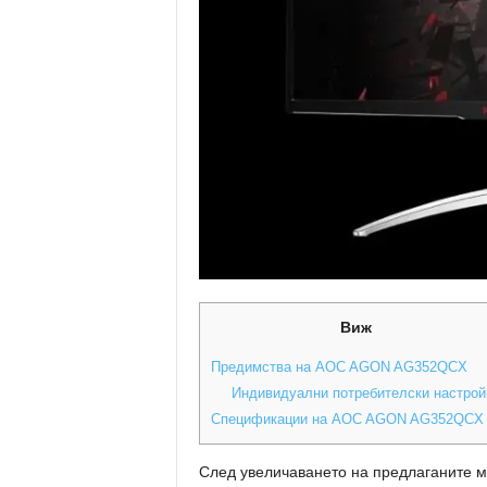
Виж
Предимства на AOC AGON AG352QCX
Индивидуални потребителски настрой
Спецификации на AOC AGON AG352QCX
След увеличаването на предлаганите 