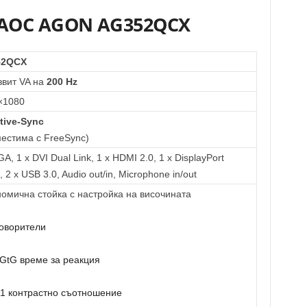
AOC AGON AG352QCX
52QCX
звит VA на
200 Hz
×1080
tive-Sync
естима с FreeSync)
GA, 1 x DVI Dual Link, 1 x HDMI 2.0, 1 x DisplayPort
, 2 x USB 3.0, Audio out/in, Microphone in/out
омична стойка с настройка на височината
говорители
GtG време за реакция
:1 контрастно съотношение