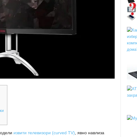
ки
модели
извити телевизори (curved TV)
, явно навлиза