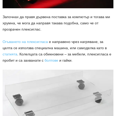
Започнах да правя дървена поставка за компютър и тогава ми
хрумна, че мога да направя такава подобна, само че от
прозрачен плексиглас.
Огъването на плексигласа
е направено чрез нагряване, за
целта се използва специална машина, или самоделка като в
статията
. Колелцата са обикновени – за мебели, плексигласа е
пробит и са захванати с
болтове
и гайки.