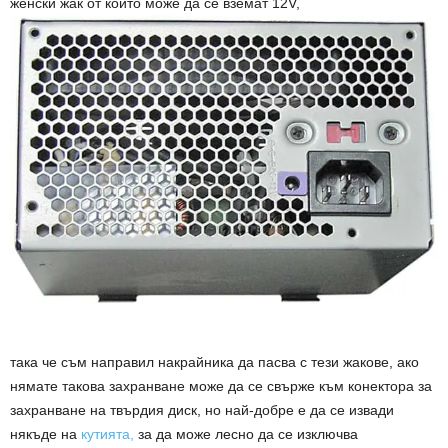
женски жак от който може да се вземат 12V,
така че съм направил накрайника да пасва с тези жакове, ако
нямате такова захранване може да се свърже към конектора за
захранване на твърдия диск, но най-добре е да се извади
някъде на
кутията,
за да може лесно да се изключва