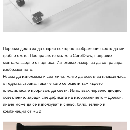
Порових доста за да открия векторно изображение което да ми
грабне окото. Поoправих го малко в CorelDraw, направих
монтажа заедно с надписа. Използвах лазер, за да се гравира
изображението.
Реших да използвам и светлина, която да осветява плексигласа
от едната страна, така че като се освети там където
плексигласа е прорязан, да свети. Използвах червено диодно
осветление, заради спецификата на изображението – Дракон,
иначе може да се използуват и синьо, бяло, зелено и
комбинации от RGB