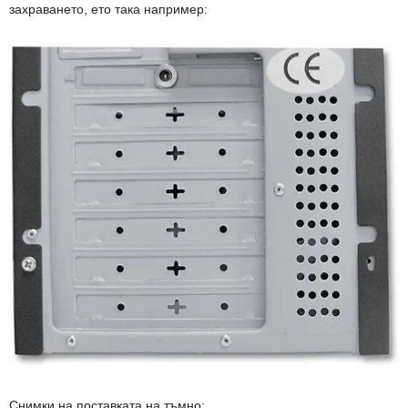
захраването, ето така например:
Снимки на поставката на тъмно: