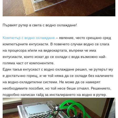
Първият рутер в света с водно охлаждане!
Компютър с водно охлаждане
– явление, често срещано сред
компютърните ентусиасти. В повечето случаи водно се слага
на процесора и/или на видеокартата, въпреки че има
ентусиасти, които искат до се охлади с вода възможно най-
голяма част от компонентите.
Един такъв ентусиаст с водно охлаждане решил, че рутерът му
е достатъчно горещ, и че той няма да се охлади без наличието
на водно-охладитилни системи. Не може да се намерят
необходимите пособия, но той несе беше отчаял. Решението,
подробно написан гайд за инсталирането на водно в рутер.