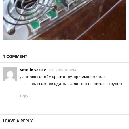
1 COMMENT
veselin vaslev
15/10/2018 At 20:41
да става за геймърските рутери има смисъл
……..ползвам охладител за лаптоп не никак е трудно
Reply
LEAVE A REPLY