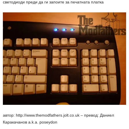
светодиоди преди да ги запоите за печатната платка
автор: http://www.themodfathers.jolt.co.uk – превод: Даниел
Каракачанов a.k.a. poseydon