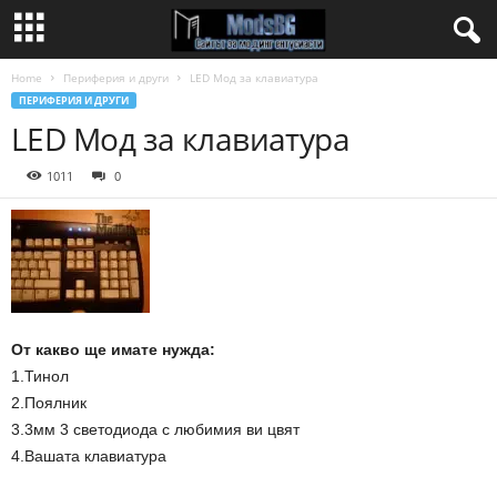
Home
Периферия и други
LED Мод за клавиатура
ПЕРИФЕРИЯ И ДРУГИ
LED Мод за клавиатура
1011
0
От какво ще имате нужда:
1.Тинол
2.Поялник
3.3мм 3 светодиода с любимия ви цвят
4.Вашата клавиатура