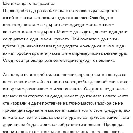
Ето и как да го направите.
Първо трябва да разглобите вашата клавиатура. За целта
отвийте всички винтчета и отделете капака. Освободете
платката, на която се държат светодиодите като отвиете
винтчетата които я държат. Можете да видите, че светодиодите
се държат на едни малки крачета. Най-важното е да не ги
губите. При някой клавиатури диодите може да са и 5мм и да
няма подобни крачета, каквато е на пример моята клавиатура.
След това трябва да разпоите старите диоди с поялника.
Ако преди не сте работили с поялник, препоръчително е да се
посъветвате с някой по опитен човек, който да ви обясни как да
извършите разпояването и запояването. След като веднъж сте
премахнали старите си диоди, можете да вземете новите които
сте избрали и да ги поставите на тяхно място. Разбира се не
трябва да забрявате и малките чашки в които стоят диодите, ако
нямате такива на вашата клавиатура не се притеснявайте. Така
дори ще ви бъде по-лесно с обратното запояване. Преди да
запоите новите светодиоди е препоръчително да проверите