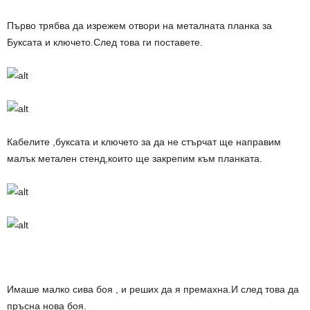
Първо трябва да изрежем отвори на металната планка за
Буксата и ключето.След това ги поставете.
Кабелите ,буксата и ключето за да не стърчат ще направим
малък метален стенд,които ще закрепим към планката.
Имаше малко сива боя , и реших да я премахна.И след това да
пръсна нова боя.