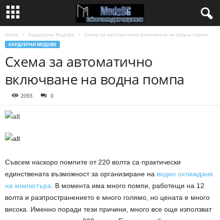
Home
Хардуерни Модове
Схема за автоматично включване на водна помпa
ХАРДУЕРНИ МОДОВЕ
Схема за автоматично
включване на водна помпa
2093
0
Съвсем наскоро помпите от 220 волта са практически
единствената възможност за организиране на
водно охлаждане
на компютъра
. В момента има много помпи, работещи на 12
волта и разпространението е много голямо, но цената е много
висока. Именно поради тези причини, много все още използват