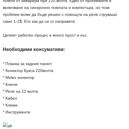
помпи от аквариум при 220 волта. Един от проблемите е
включване на синхронно помпата и компютъра, но този
проблем може да бъде решен с помощта на реле струвашо
само 1-2$. Ето как да си го направите.
Целият работен процес е много прост и къс.
Необходими консумативи:
* Планка за задния панел
* Конектор Букса 220волта
* Molex конектор
* Ключе
* Реле на 12 волта
* Кабел
* Клеми
* Инструменти