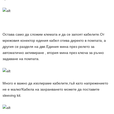
Остава само да сложим клемата и да се запоят кабелите.От
мрежовия конектор единия кабел отива директо в помпата, а
другия се разделя на две.Единия мина през релето за
автоматично активиране , втория мина през ключа за ръчно
задаване на помпата.
Много е важно да изолираме кабелите,тъй като напрежението
не е малко!Кабела на захранването можете да поставите
sleeving kit
.