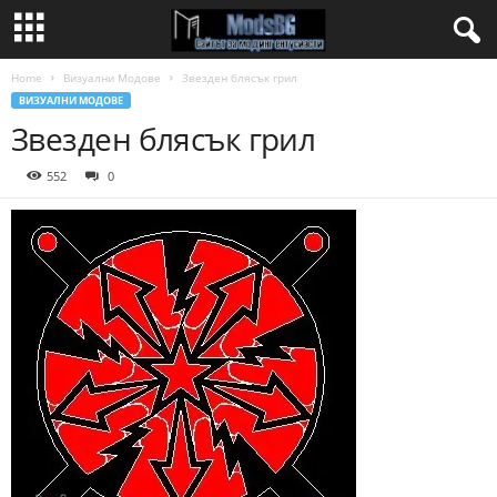
Home
Визуални Модове
Звезден блясък грил
ВИЗУАЛНИ МОДОВЕ
Звезден блясък грил
552
0