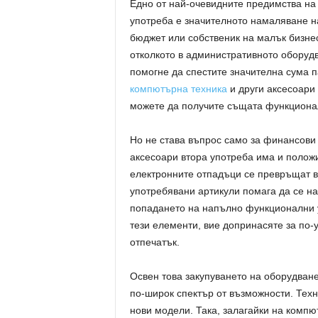
Едно от най-очевидните предимства на
употреба е значителното намаляване на
бюджет или собственик на малък бизнес
отколкото в административното оборудв
помогне да спестите значителна сума 
компютърна техника
и други аксесоари 
можете да получите същата функционалн
Но не става въпрос само за финансови
аксесоари втора употреба има и положи
електронните отпадъци се превръщат в
употребявани артикули помага да се н
попадането на напълно функционални у
тези елементи, вие допринасяте за по
отпечатък.
Освен това закупуването на оборудване
по-широк спектър от възможности. Техн
нови модели. Така, залагайки на компю