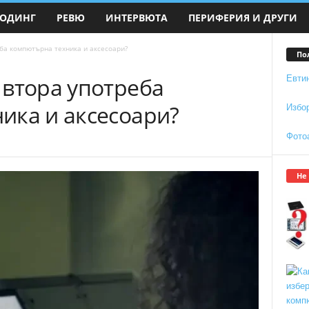
ОДИНГ
РЕВЮ
ИНТЕРВЮТА
ПЕРИФЕРИЯ И ДРУГИ
ба компютърна техника и аксесоари?
По
 втора употреба
Евти
ика и аксесоари?
Избо
Фото
Не