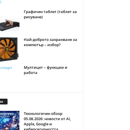
Графичен таблет (таблет за
рисуване)
Най-доброто захранване за
компютър – избор?
Мултицет – функции и
работа
во
Технологичен обзор
05.08.2026: новости от AI,
Apple, Google и
киберсигурността