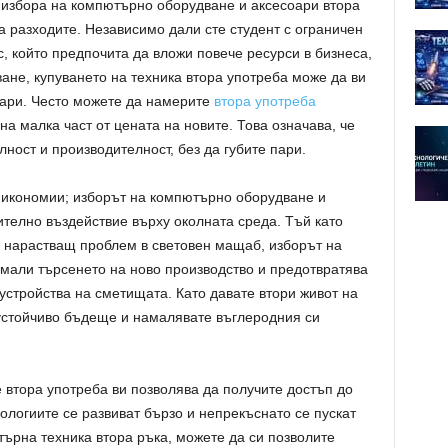
 избора на компютърно оборудване и аксесоари втора
 разходите. Независимо дали сте студент с ограничен
, който предпочита да вложи повече ресурси в бизнеса,
ане, купуването на техника втора употреба може да ви
пари. Често можете да намерите
втора употреба
на малка част от цената на новите. Това означава, че
ост и производителност, без да губите пари.
 икономии; изборът на компютърно оборудване и
телно въздействие върху околната среда. Тъй като
 нарастващ проблем в световен мащаб, изборът на
амали търсенето на ново производство и предотвратява
стройства на сметищата. Като давате втори живот на
-устойчиво бъдеще и намалявате въглеродния си
 втора употреба ви позволява да получите достъп до
ологиите се развиват бързо и непрекъснато се пускат
търна техника втора ръка, можете да си позволите