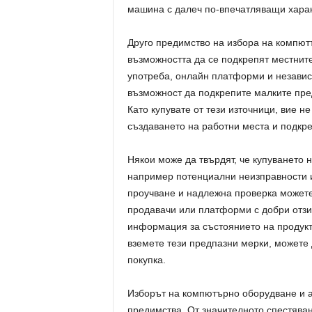
машина с далеч по-впечатляващи характ
Друго предимство на избора на компют
възможността да се подкрепят местнит
употреба, онлайн платформи и независи
възможност да подкрепите малките пре
Като купувате от тези източници, вие н
създаването на работни места и подкре
Някои може да твърдят, че купуването н
например потенциални неизправности и
проучване и надлежна проверка можете
продавачи или платформи с добри отзи
информация за състоянието на продукта
вземете тези предпазни мерки, можете
покупка.
Изборът на компютърно оборудване и а
предимства. От значителното спестяван