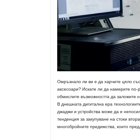
Омръзнало ли ви е да харчите цяло съ
аксесоари? Искате ли да намерите по-
обмислите възможността да заложите н
В днешната дигитална ера технологиите 
джаджи и устройства може да е непоси
тенденция за закупуване на стоки втор
многобройните предимства, които пред