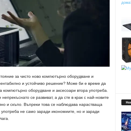
стояние за чисто ново компютърно оборудване и
рентабилно и устойчиво решение? Може би е време да
а компютърно оборудване и аксесоари втора употреба.
непрекъснато се развиват, а да сте в крак с най-новите
Но
лно и скъпо. Въпреки това се наблюдава нарастваща
а употреба не само заради икономиите, но и заради
лага.