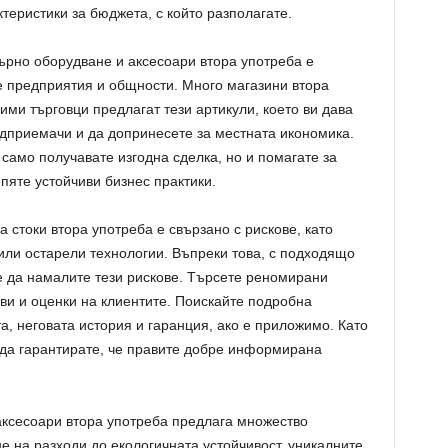
еристики за бюджета, с който разполагате.
ърно оборудване и аксесоари втора употреба е
е предприятия и общности. Много магазини втора
ми търговци предлагат тези артикули, което ви дава
дприемачи и да допринесете за местната икономика.
е само получавате изгодна сделка, но и помагате за
пяте устойчиви бизнес практики.
а стоки втора употреба е свързано с рискове, като
ли остарели технологии. Въпреки това, с подходящо
 да намалите тези рискове. Търсете реномирани
ви и оценки на клиентите. Поискайте подробна
, неговата история и гаранция, ако е приложимо. Като
 да гарантирате, че правите добре информирана
ксесоари втора употреба предлага множество
е на разходи до екологичната устойчивост, уникалните