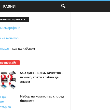
РАЗНИ
лезно от мрежата
ни смартфони
р на монитор
апарат
- как да изберем
 пропускай!
SSD диск – цена/качество –
всичко, което трябва да
знаем
Избор на компютър според
бюджета