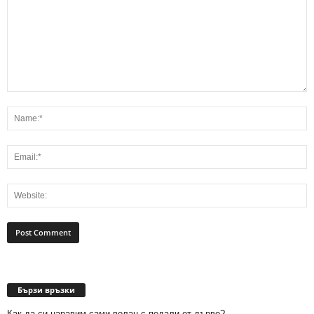
Бързи връзки
Как да си наравим сами волан с педали от дърво?