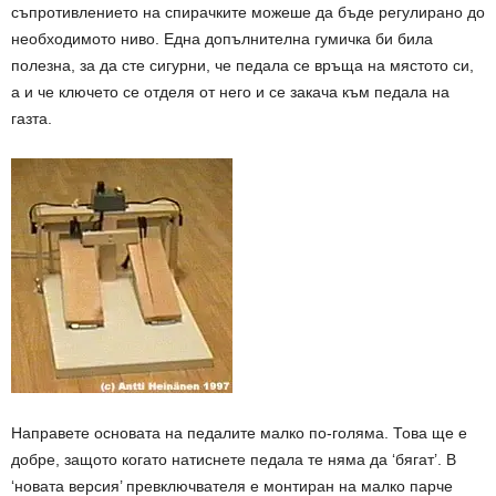
съпротивлението на спирачките можеше да бъде регулирано до
необходимото ниво. Една допълнителна гумичка би била
полезна, за да сте сигурни, че педала се връща на мястото си,
а и че ключето се отделя от него и се закача към педала на
газта.
Направете основата на педалите малко по-голяма. Това ще е
добре, защото когато натиснете педала те няма да ‘бягат’. В
‘новата версия’ превключвателя е монтиран на малко парче