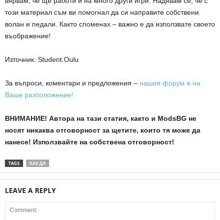
вярвам, че ще работи и на много други игри. Надявам се, че с
този материал съм ви помогнал да си направите собствени
волан и педали. Както споменах – важно е да използвате своето
въображение!
Източник: Student.Oulu
За въпроси, коментари и предложения –
нашия форум е на
Ваше разположение!
ВНИМАНИЕ! Автора на тази статия, както и ModsBG не
носят никаква отговорност за щетите, които тя може да
нанесе! Използвайте на собствена отговорност!
TAGS
КАК ДА
LEAVE A REPLY