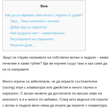
Виж
Как да си наравим сами волан с педали от дърво?
Така… Нека започнем с волана!
Дойде ред на педалите!
Най-трудната част – окабеляването…
Регулирането на спирачките
Финални думи…
Защо си струва направата на собствени волан и педали – какво
печелим и какво губим? Ще ви научим също така и как сами да
си ги направите.
Много играчи са забелязали, че да играете състезателни
(racing) игри с клавиатура или джойстик е много скучно и
нереално. С волан можете да достигнете по-високо ниво на
реалност, а и е много по-забавно. След като веднъж сте играли
с волан и педали вече няма да искате да играете с клавиатура.