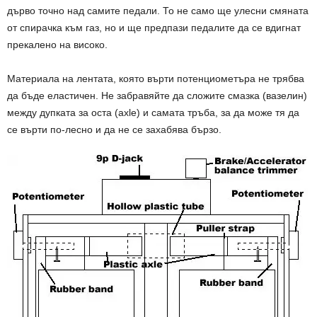
дърво точно над самите педали. То не само ще улесни смяната
от спирачка към газ, но и ще предпази педалите да се вдигнат
прекалено на високо.
Материала на лентата, която върти потенциометъра не трябва
да бъде еластичен. Не забравяйте да сложите смазка (вазелин)
между дупката за оста (axle) и самата тръба, за да може тя да
се върти по-лесно и да не се захабява бързо.