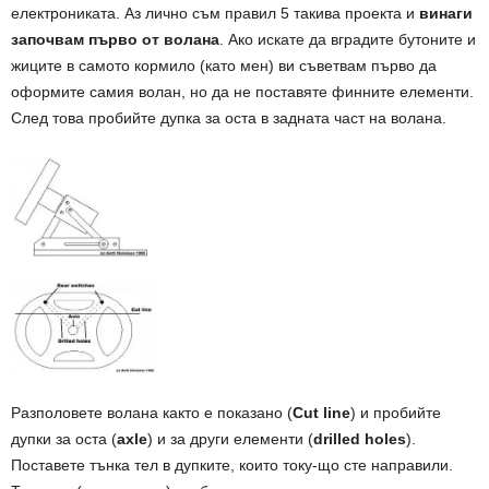
електрониката. Аз лично съм правил 5 такива проекта и
винаги
започвам първо от волана
. Ако искате да вградите бутоните и
жиците в самото кормило (като мен) ви съветвам първо да
оформите самия волан, но да не поставяте финните елементи.
След това пробийте дупка за оста в задната част на волана.
Разполовете волана както е показано (
Cut line
) и пробийте
дупки за оста (
axle
) и за други елементи (
drilled holes
).
Поставете тънка тел в дупките, които току-що сте направили.