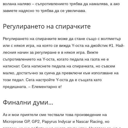
волана наляво – съпротивлението трябва да намалява, а ако
завиете надясно то трябва да се увеличава.
Регулирането на спирачките
Регулирането на спирачките може да стане също с волтметър
или с някоя игра, на която се вижда Y-оста на джойстик #1. Най-
лесния начин за регулиране е в някоя игра. Вижте
съпротивлението на Y-оста, когато педала на газта не е
натиснат. Сега натиснете педала на спирачката, но съвсем
малко, достатъчно за суича да превключи към използване на
този педал. Сега настройте Y-оста да е същата като
предишната. – Елементарно е!
Финални думи…
Аз и мои приятели сме тествали това произведение на
Microprose GP, GP2, Papyrus Indycar и Nascar Racing, но