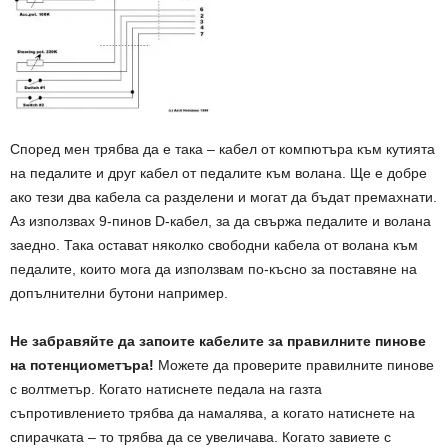
Според мен трябва да е така – кабел от компютъра към кутията
на педалите и друг кабел от педалите към волана. Ще е добре
ако тези два кабела са разделени и могат да бъдат премахнати.
Аз използвах 9-пинов D-кабел, за да свържа педалите и волана
заедно. Така остават няколко свободни кабела от волана към
педалите, които мога да използвам по-късно за поставяне на
допълнителни бутони например.
Не забравяйте да запоите кабелите за правилните пинове
на потенциометъра!
Можете да проверите правилните пинове
с волтметър. Когато натиснете педала на газта
съпротивлението трябва да намалява, а когато натиснете на
спирачката – то трябва да се увеличава. Когато завиете с