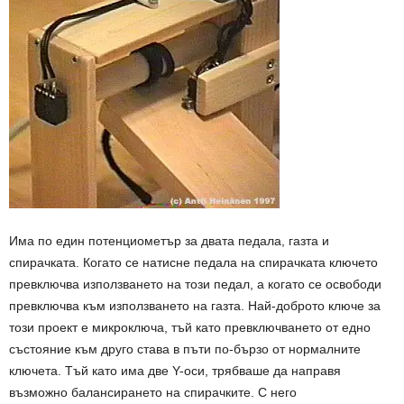
Има по един потенциометър за двата педала, газта и
спирачката. Когато се натисне педала на спирачката ключето
превключва използването на този педал, а когато се освободи
превключва към използването на газта. Най-доброто ключе за
този проект е микроключа, тъй като превключването от едно
състояние към друго става в пъти по-бързо от нормалните
ключета. Тъй като има две Y-оси, трябваше да направя
възможно балансирането на спирачките. С него