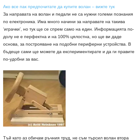
Ако все пак предпочитате да купите волан – вижте тук
За направата на волан и педали не са нужни големи познания
по електроника. Има много начини за направате на такива
‘играчки’, но тук ще се спрем само на един. Информацията по-
долу не е перфектна и на 100% цялостна, но ще ви даде
основа, за построяване на подобни периферни устройства. В
бъдеще сами ще можете да експериментирате и да ги правите
по-удобни за вас.
Тъй като аз обичам ръчния труд, не съм търсил волан втора