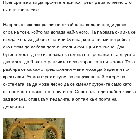
Препоръчвам ви да прочетете всичко преди да започнете. Ето
ви и някои насоки:
Направих няколко различни дизайна на волани преди да се
спра на този, който ми допада най-много. На първата снимка се
вижда, че съм добавил четири бутона, които ще ми потрябват
ако искам да добавя допълнителни функции по-късно. Два
бутона могат да се използват за смяна на предавките, а другите
два могат да бъдат ограничители за скоростта в пит-стопа. Това
разбира се са само предложения – вие може да бъдете и по-
креативни. Аз монтирах и кутия за свързване най-отгоре на
системата, за да може лесно да се сменят бутоните само като
се преместят жаковете от кутията. Също така един кабел излиза
зад волана, отива към педалите, а от там към порта на
джойстика.