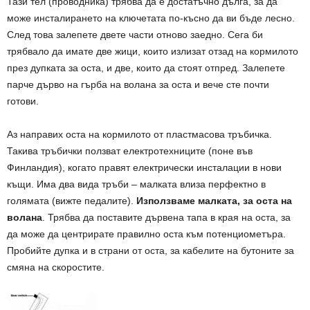
Тази тел (проводника) трябва да е достатъчно дълга, за да
може инсталирането на ключетата по-късно да ви бъде лесно.
След това залепете двете части отново заедно. Сега би
трябвало да имате две жици, които излизат отзад на кормилото
през дупката за оста, и две, които да стоят отпред. Залепете
парче дърво на гърба на волана за оста и вече сте почти
готови.
Аз направих оста на кормилото от пластмасова тръбичка.
Такива тръбички ползват електротехниците (поне във
Финландия), когато правят електрически инсталации в нови
къщи. Има два вида тръби – малката влиза перфектно в
голямата (вижте педалите).
Използваме малката, за оста на
волана
. Трябва да поставите дървена тапа в края на оста, за
да може да центрирате правилно оста към потенциометъра.
Пробийте дупка и в страни от оста, за кабелите на бутоните за
смяна на скоростите.