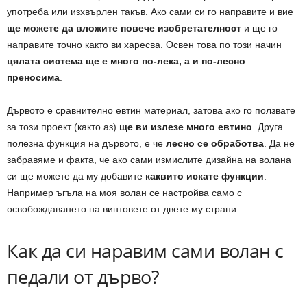
употреба или изхвърлен такъв. Ако сами си го направите и вие
ще можете да вложите повече изобретателност
и ще го
направите точно както ви харесва. Освен това по този начин
цялата система ще е много по-лека, а и по-лесно
преносима
.
Дървото е сравнително евтин материал, затова ако го ползвате
за този проект (както аз)
ще ви излезе много евтино
. Друга
полезна функция на дървото, е че
лесно се обработва
. Да не
забравяме и факта, че ако сами измислите дизайна на волана
си ще можете да му добавите
каквито искате функции
.
Например ъгъла на моя волан се настройва само с
освобождаването на винтовете от двете му страни.
Как да си наравим сами волан с
педали от дърво?