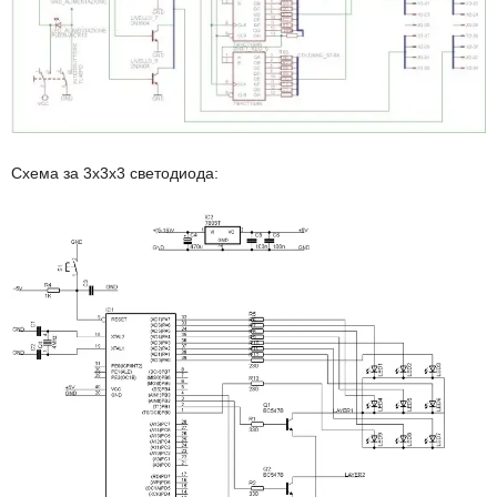
Схема за 3х3х3 светодиода: