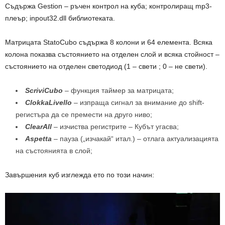
Съдържа Gestion – ръчен контрол на куба; контролиращ mp3-
плеър; inpout32.dll библиотеката.
Матрицата StatoCubo съдържа 8 колони и 64 елемента. Всяка
колона показва състоянието на отделен слой и всяка стойност –
състоянието на отделен светодиод (1 – свети ; 0 – не свети).
ScriviCubo
– функция таймер за матрицата;
ClokkaLivello
– изпраща сигнал за внимание до shift-
регистъра да се премести на друго ниво;
ClearAll
– изчиства регистрите – Кубът угасва;
Aspetta
– пауза („изчакай“ итал.) – отлага актуализацията
на състоянията в слой;
Завършения куб изглежда ето по този начин: