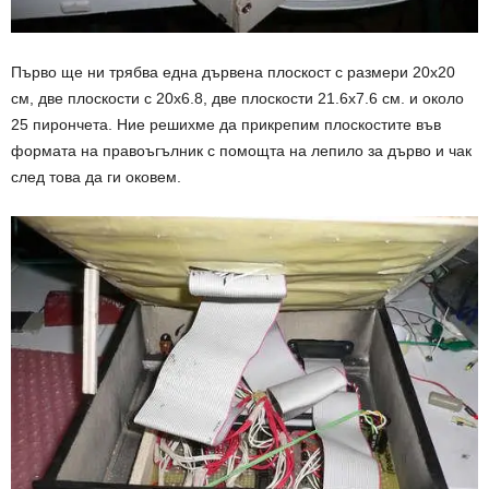
Първо ще ни трябва една дървена плоскост с размери 20х20
см, две плоскости с 20х6.8, две плоскости 21.6х7.6 см. и около
25 пирончета. Ние решихме да прикрепим плоскостите във
формата на правоъгълник с помощта на лепило за дърво и чак
след това да ги оковем.