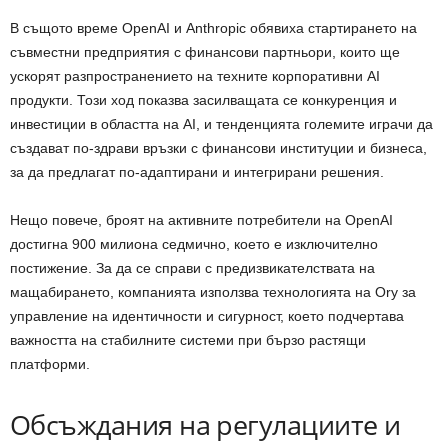
В същото време OpenAI и Anthropic обявиха стартирането на
съвместни предприятия с финансови партньори, които ще
ускорят разпространението на техните корпоративни AI
продукти. Този ход показва засилващата се конкуренция и
инвестиции в областта на AI, и тенденцията големите играчи да
създават по-здрави връзки с финансови институции и бизнеса,
за да предлагат по-адаптирани и интегрирани решения.
Нещо повече, броят на активните потребители на OpenAI
достигна 900 милиона седмично, което е изключително
постижение. За да се справи с предизвикателствата на
мащабирането, компанията използва технологията на Ory за
управление на идентичности и сигурност, което подчертава
важността на стабилните системи при бързо растящи
платформи.
Обсъждания на регулациите и