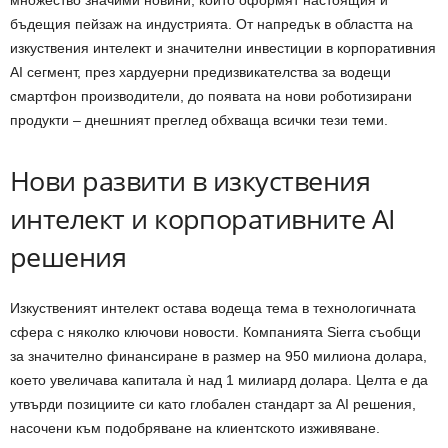
множество значими новини, които оформят настоящия и
бъдещия пейзаж на индустрията. От напредък в областта на
изкуствения интелект и значителни инвестиции в корпоративния
AI сегмент, през хардуерни предизвикателства за водещи
смартфон производители, до появата на нови роботизирани
продукти – днешният преглед обхваща всички тези теми.
Нови развити в изкуствения
интелект и корпоративните AI
решения
Изкуственият интелект остава водеща тема в технологичната
сфера с няколко ключови новости. Компанията Sierra съобщи
за значително финансиране в размер на 950 милиона долара,
което увеличава капитала ѝ над 1 милиард долара. Целта е да
утвърди позициите си като глобален стандарт за AI решения,
насочени към подобряване на клиентското изживяване.