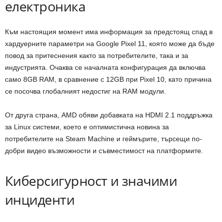
електроника
Към настоящия момент има информация за предстоящ спад в
хардуерните параметри на Google Pixel 11, която може да бъде
повод за притеснения както за потребителите, така и за
индустрията. Очаква се началната конфигурация да включва
само 8GB RAM, в сравнение с 12GB при Pixel 10, като причина
се посочва глобалният недостиг на RAM модули.
От друга страна, AMD обяви добавката на HDMI 2.1 поддръжка
за Linux системи, което е оптимистична новина за
потребителите на Steam Machine и геймърите, търсещи по-
добри видео възможности и съвместимост на платформите.
Киберсигурност и значими
инциденти