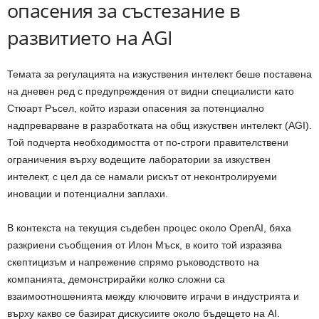
опасения за състезание в
развитието на AGI
Темата за регулацията на изкуствения интелект беше поставена
на дневен ред с предупреждения от видни специалисти като
Стюарт Ръсел, който изрази опасения за потенциално
надпреварване в разработката на общ изкуствен интелект (AGI).
Той подчерта необходимостта от по-строги правителствени
ограничения върху водещите лаборатории за изкуствен
интелект, с цел да се намали рискът от неконтролируеми
иновации и потенциални заплахи.
В контекста на текущия съдебен процес около OpenAI, бяха
разкриени съобщения от Илон Мъск, в които той изразява
скептицизъм и напрежение спрямо ръководството на
компанията, демонстрирайки колко сложни са
взаимоотношенията между ключовите играчи в индустрията и
върху какво се базират дискусиите около бъдещето на AI.