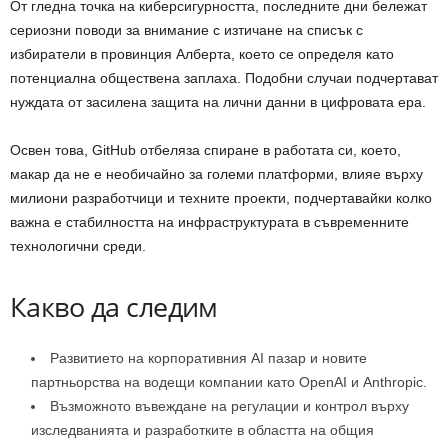
От гледна точка на киберсигурността, последните дни бележат
сериозни поводи за внимание с изтичане на списък с
избиратели в провинция Алберта, което се определя като
потенциална обществена заплаха. Подобни случаи подчертават
нуждата от засилена защита на лични данни в цифровата ера.
Освен това, GitHub отбеляза спиране в работата си, което,
макар да не е необичайно за големи платформи, влияе върху
милиони разработчици и техните проекти, подчертавайки колко
важна е стабилността на инфраструктурата в съвременните
технологични среди.
Какво да следим
Развитието на корпоративния AI пазар и новите
партньорства на водещи компании като OpenAI и Anthropic.
Възможното въвеждане на регулации и контрол върху
изследванията и разработките в областта на общия