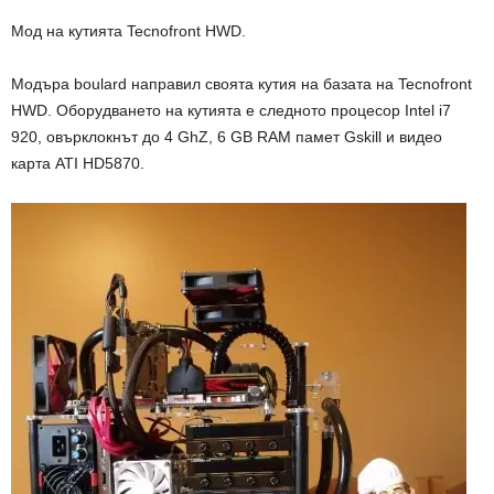
Мод на кутията Tecnofront HWD.
Модъра boulard направил своята кутия на базата на Tecnofront
HWD. Оборудването на кутията е следното процесор Intel i7
920, овърклокнът до 4 GhZ, 6 GB RAM памет Gskill и видео
карта ATI HD5870.