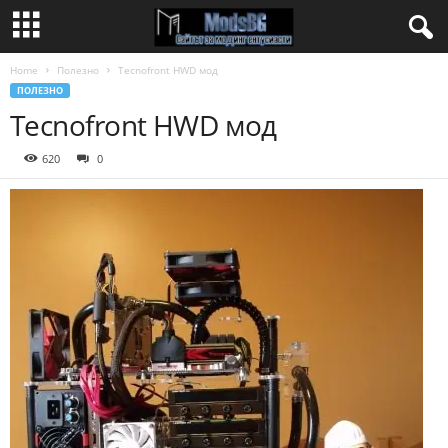
Home
Полезно
Tecnofront HWD мод
ПОЛЕЗНО
Tecnofront HWD мод
620
0