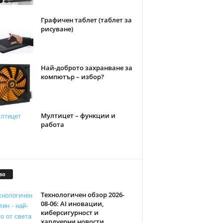
Графичен таблет (таблет за
рисуване)
Най-доброто захранване за
компютър – избор?
Мултицет – функции и
работа
во
Технологичен обзор 2026-
08-06: AI иновации,
киберсигурност и
хардуерни новости