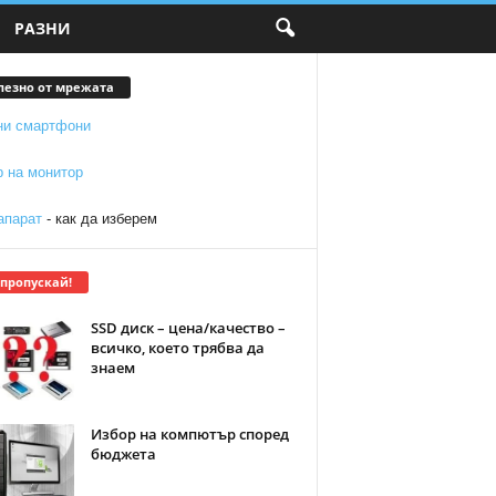
РАЗНИ
лезно от мрежата
ни смартфони
р на монитор
апарат
- как да изберем
 пропускай!
SSD диск – цена/качество –
всичко, което трябва да
знаем
Избор на компютър според
бюджета