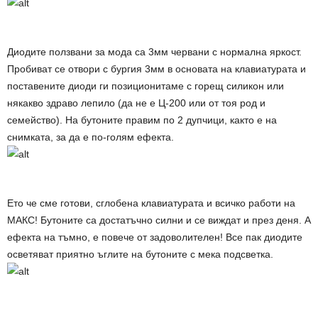
Диодите ползвани за мода са 3мм червани с нормална яркост.
Пробиват се отвори с бургия 3мм в основата на клавиатурата и
поставените диоди ги позиционитаме с горещ силикон или
някакво здраво лепило (да не е Ц-200 или от тоя род и
семейство). На бутоните правим по 2 дупчици, както е на
снимката, за да е по-голям ефекта.
Ето че сме готови, сглобена клавиатурата и всичко работи на
МАКС! Бутоните са достатъчно силни и се виждат и през деня. А
ефекта на тъмно, е повече от задоволителен! Все пак диодите
осветяват приятно ъглите на бутоните с мека подсветка.