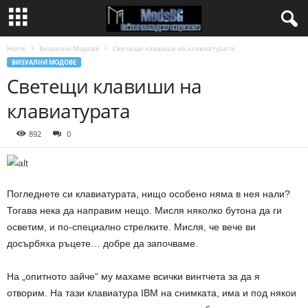
Home
Визуални Модове
Светещи клавиши на клавиатурата
ВИЗУАЛНИ МОДОВЕ
Светещи клавиши на
клавиатурата
892
0
Погледнете си клавиатурата, нищо особено няма в нея нали?
Тогава нека да направим нещо. Мисля няколко бутона да ги
осветим, и по-специално стрелките. Мисля, че вече ви
досърбяха ръцете… добре да започваме.
На „опитното зайче“ му махаме всички винтчета за да я
отворим. На тази клавиатура IBM на снимката, има и под някои