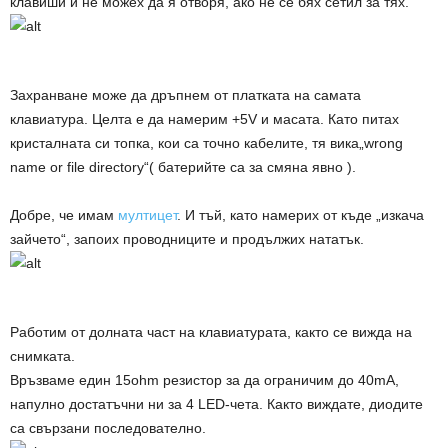
клавиши и не можех да я отворя, ако не се бях сетил за тях.
Захранване може да дръпнем от платката на самата
клавиатура. Целта е да намерим +5V и масата. Като питах
кристалната си топка, кои са точно кабелите, тя вика„wrong
name or file directory“( батерийте са за смяна явно ).
Добре, че имам
мултицет
. И тъй, като намерих от къде „изкача
зайчето“, запоих проводниците и продължих нататък.
Работим от долната част на клавиатурата, както се вижда на
снимката.
Връзваме един 15ohm резистор за да ограничим до 40mA,
напулно достатъчни ни за 4 LED-чета. Както виждате, диодите
са свързани последователно.