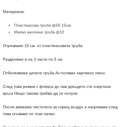
Материали:
Пластмасова тръба ф50-15см.
Малко желязна тръба ф10
Отрязваме 15 см. от пластмасовата тръба
Разделяме я на 3 части по 5 см
Отбелязваме цялата тръба.Аз ползвах хартиено тиксо.
След това режем с флекса до там докъдето сте очертали
кръга.Нещо такова трябва да се получи.
После взимаме пистолета за горещ въздух и нагряваме,след
това огъваме по този начин.