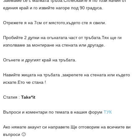
Заемаме се с малката тръба.Сплескайте я по този начин от
единия край и го извийте нагоре под 90 градуса.
Отрежете я на 7см от мястото,където сте я свили.
Пробийте 2 дупки на огънатата част от тръбата.Тях ще ги
изполваме за монтиране на стената или другаде.
Огънете и другият край на тръбата.
Навийте жицата на тръбата ,закрепете на стената или където
искате.Ето че стана !
Статия :
Take*it
Въпроси и коментари по темата в нашия форум
ТУК
Ако нямате акаунт си направете.Ще отговорим на всичките ви
въпроси 🙂