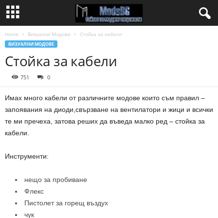
Home
Визуални Модове
Стойка за кабели
ВИЗУАЛНИ МОДОВЕ
Стойка за кабели
751
0
Имах много кабели от различните модове които съм правил –
запоявания на диоди,свързване на вентилатори и жици и всички
те ми пречeха, затова реших да въведа малко ред – стойка за
кабели.
Инструменти:
нещо за пробиване
Флекс
Пистолет за горещ въздух
чук