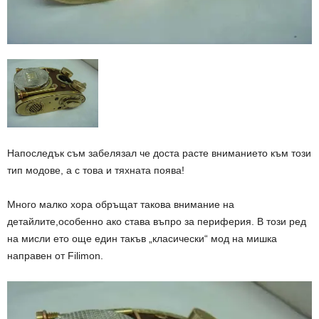
Напоследък съм забелязал че доста расте вниманието към този
тип модове, а с това и тяхната поява!
Много малко хора обръщат такова внимание на
детайлите,особенно ако става въпро за периферия. В този ред
на мисли ето още един такъв „класически“ мод на мишка
направен от Filimon.