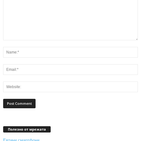
Полезно от мрежата
Евтини смартфони