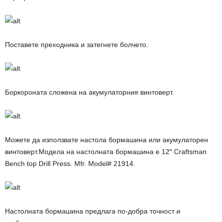
Поставете преходника и затегнете болчето.
Боркороната сложена на акумулаторния винтоверт.
Можете да използвате настола бормашина или акумулаторен
винтоверт.Модела на настолната бормашина е 12″ Craftsman
Bench top Drill Press. Mfr. Model# 21914.
Настолната бормашина предлага по-добра точност и