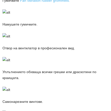
Гумичките
Fan vibration rubber grommets.
Намушете гумичките.
Отвор на вентилатор в професионален вид.
Уплътнението обхваща всички грешки или драскотини по
краищата.
Самонарезните винтове.