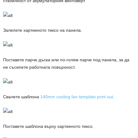
стабилност от акумулаторния винтоверт.
Залепете хартиеното тиксо на панела.
Поставете парче дъска или по-голям парче под панела, за да
не съсипете работната повърхност.
Свалете шаблона
140mm cooling fan template print out
.
Поставете шаблона върху хартиеното тиксо.