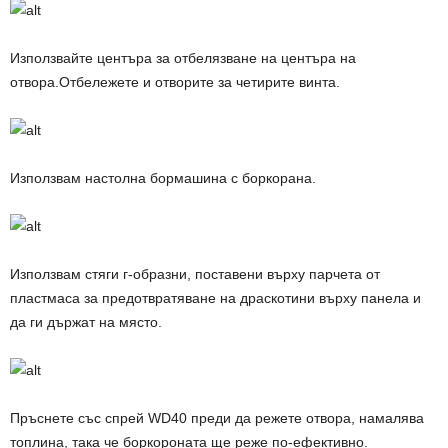
Използвайте центъра за отбелязване на центъра на
отвора.Отбележете и отворите за четирите винта.
Използвам настолна бормашина с боркорана.
Използвам стяги г-образни, поставени върху парчета от
пластмаса за предотвратяване на драскотини върху панела и
да ги държат на място.
Пръснете със спрей WD40 преди да режете отвора, намалява
топлина, така че боркороната ще реже по-ефективно.