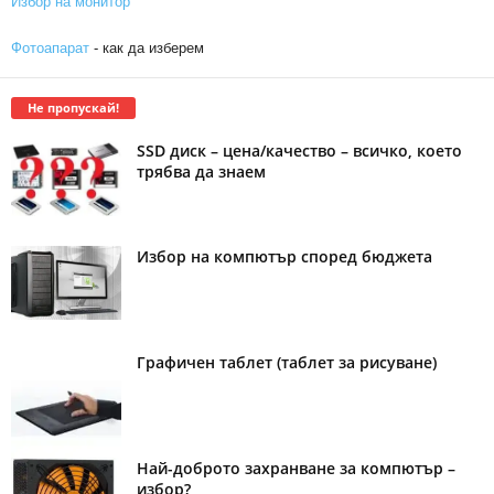
Избор на монитор
Фотоапарат
- как да изберем
Не пропускай!
SSD диск – цена/качество – всичко, което
трябва да знаем
Избор на компютър според бюджета
Графичен таблет (таблет за рисуване)
Най-доброто захранване за компютър –
избор?