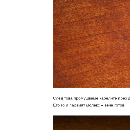
След това промушваме кабелите през д
Ето го и първият молекс – вече готов