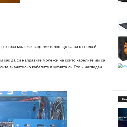
я,то тези молекси задължително ще са ви от полза!
м как да си направите молекси на които кабелите им са
ите значително кабелите в кутията си.Ето и нагледен
Но