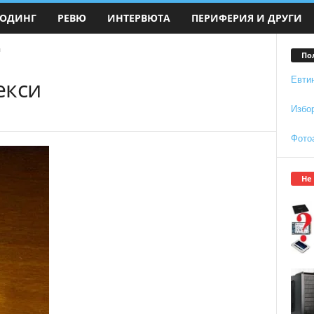
ОДИНГ
РЕВЮ
ИНТЕРВЮТА
ПЕРИФЕРИЯ И ДРУГИ
и
По
екси
Евти
Избо
Фото
Не