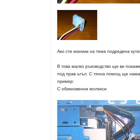
Ако сте маниак на тема подредена кути
В това малко ръководство ще ви покаже
под прав ъгъл. С тяхна помощ ще намал
пример:
С обикновенни молекси