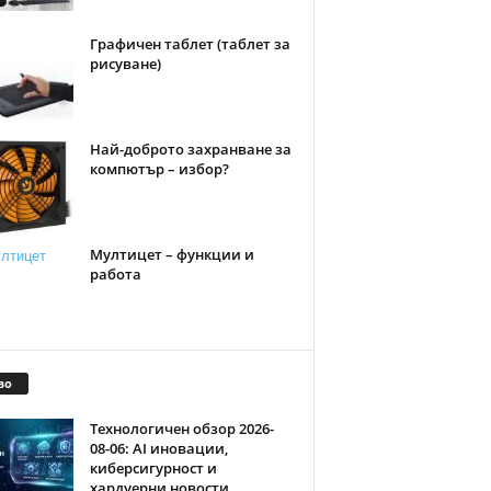
Графичен таблет (таблет за
рисуване)
Най-доброто захранване за
компютър – избор?
Мултицет – функции и
работа
во
Технологичен обзор 2026-
08-06: AI иновации,
киберсигурност и
хардуерни новости