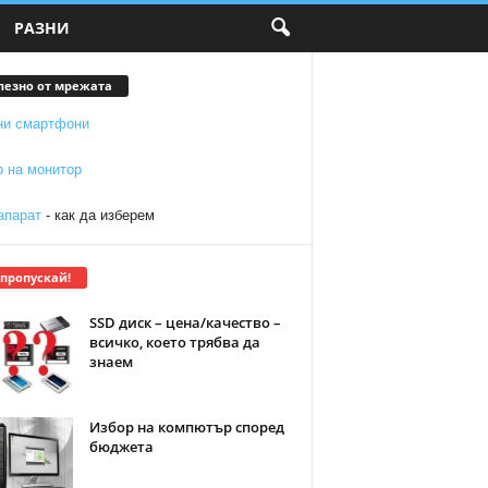
РАЗНИ
лезно от мрежата
ни смартфони
р на монитор
апарат
- как да изберем
 пропускай!
SSD диск – цена/качество –
всичко, което трябва да
знаем
Избор на компютър според
бюджета