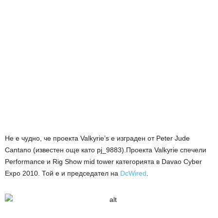
Не е чудно, че проекта Valkyrie’s е изграден от Peter Jude
Cantano (известен още като pj_9883).Проекта Valkyrie спечели
Performance и Rig Show mid tower категорията в Davao Cyber
Expo 2010. Той е и председател на
DcWired
.