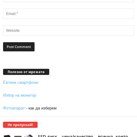
Полезно от мрежата
Евтини смартфони
Избор на монитор
Фотоапарат
- как да изберем
Не пропускай!
SSD диск – цена/качество – всичко, което