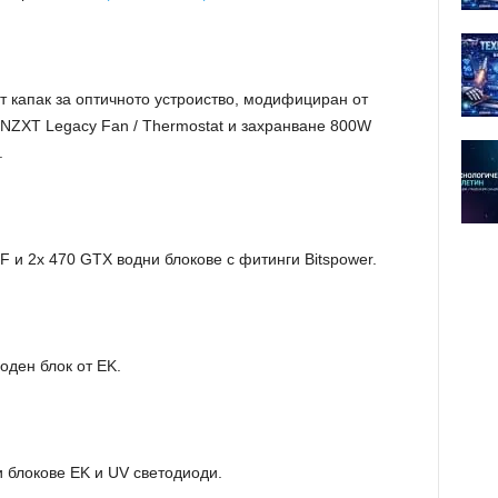
лт капак за оптичното устроиство, модифициран от
NZXT Legacy Fan / Thermostat и захранване 800W
.
 и 2x 470 GTX водни блокове с фитинги Bitspower.
оден блок от EK.
 блокове EK и UV светодиоди.