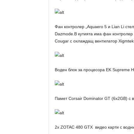
Фан контролер „Aquaero 5 и Lian Li сте
Dazmode.В кутията има фан контролер 
Cougar с охлаждащ вентилатор Xigmtek
Воден блок за процесора EK Supreme HF
Памет Corsair Dominator GT (6x2GB) с в
2x ZOTAC 480 GTX видео карти с водни