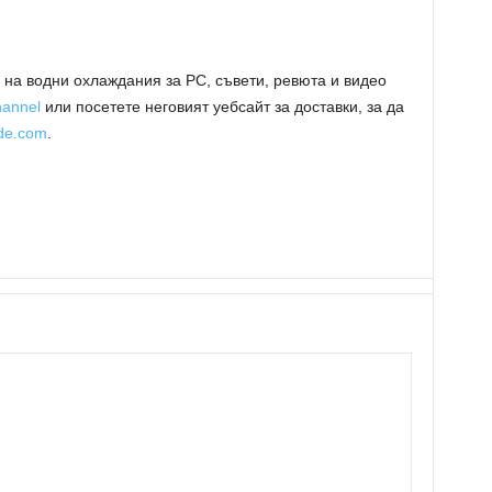
на водни охлаждания за PC, съвети, ревюта и видео
annel
или посетете неговият уебсайт за доставки, за да
de.com
.