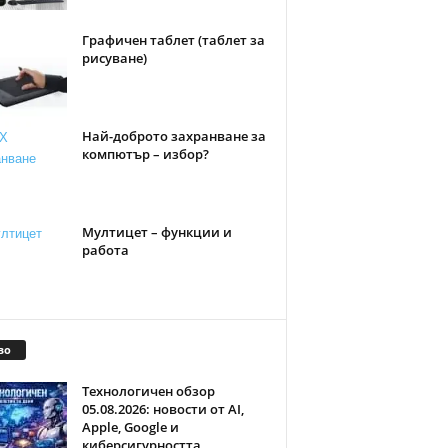
Графичен таблет (таблет за
рисуване)
Най-доброто захранване за
компютър – избор?
Мултицет – функции и
работа
во
Технологичен обзор
05.08.2026: новости от AI,
Apple, Google и
киберсигурността