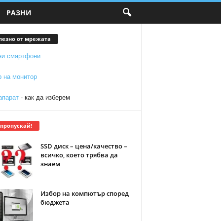
РАЗНИ
лезно от мрежата
ни смартфони
р на монитор
апарат
- как да изберем
 пропускай!
SSD диск – цена/качество –
всичко, което трябва да
знаем
Избор на компютър според
бюджета