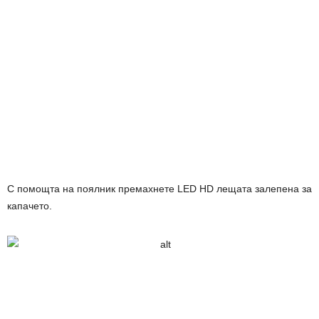
С помощта на поялник премахнете LED HD лещата залепена за
капачето.