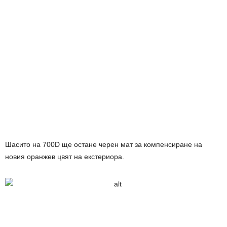
Шасито на 700D ще остане черен мат за компенсиране на
новия оранжев цвят на екстериора.