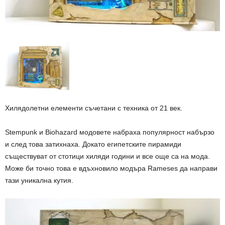
Хилядолетни елементи съчетани с техника от 21 век.
Stempunk и Biohazard модовете набраха популярност набързо
и след това затихнаха. Докато египетските пирамиди
съществуват от стотици хиляди години и все още са на мода.
Може би точно това е вдъхновило модъра Rameses да направи
тази уникална кутия.