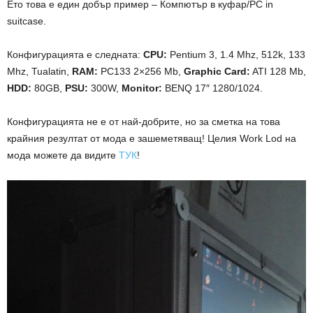
Ето това е един добър пример – Компютър в куфар/PC in
suitcase.
Конфигурацията е следната:
CPU:
Pentium 3, 1.4 Mhz, 512k, 133
Mhz, Tualatin,
RAM:
PC133 2×256 Mb,
Graphic Card:
ATI 128 Мb,
HDD:
80GB,
PSU:
300W,
Monitor:
BENQ 17″ 1280/1024.
Конфигурацията не е от най-добрите, но за сметка на това
крайния резултат от мода е зашеметяващ! Целия Work Lod на
мода можете да видите
ТУК
!