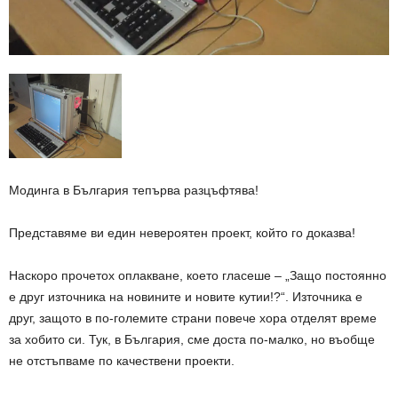
Модинга в България тепърва разцъфтява!
Представяме ви един невероятен проект, който го доказва!
Наскоро прочетох оплакване, което гласеше – „Защо постоянно
е друг източника на новините и новите кутии!?“. Източника е
друг, защото в по-големите страни повече хора отделят време
за хобито си. Тук, в България, сме доста по-малко, но въобще
не отстъпваме по качествени проекти.