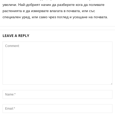
увеличи. Най-добрият начин да разберете кога да поливате
растенията е да измервате влагата в почвата, или със
специален уред, или само чрез поглед и усещане на почвата.
LEAVE A REPLY