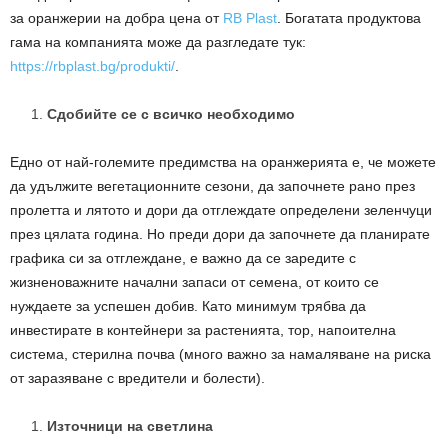
за оранжерии на добра цена от
RB Plast
. Богатата продуктова
гама на компанията може да разгледате тук:
https://rbplast.bg/produkti/
.
Сдобийте се с всичко необходимо
Едно от най-големите предимства на оранжерията е, че можете
да удължите вегетационните сезони, да започнете рано през
пролетта и лятото и дори да отглеждате определени зеленчуци
през цялата година. Но преди дори да започнете да планирате
графика си за отглеждане, е важно да се заредите с
жизненоважните начални запаси от семена, от които се
нуждаете за успешен добив. Като минимум трябва да
инвестирате в контейнери за растенията, тор, напоителна
система, стерилна почва (много важно за намаляване на риска
от заразяване с вредители и болести).
Източници на светлина