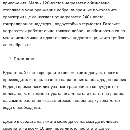
приложения. Малък 120-волтов нагревател обикновено
отоплява малка оранжерия добре, въпреки че по-големите
оранжерии ще се нуждаят от нагревател 240+ волта,
контролиран от надежден, водоустойчив термостат. Газовите
нагреватели работят също толкова добре, но обикновено са по-
малко икономични и идват с повече недостатъци, които трябва
да съобразите.
Поливане
Една от най-често срещаните грешки, които допускат новите
производители, е поливането на растенията по зададен график.
Редица променливи диктуват кога растенията се нуждаят от
поливане, като температурата, влажността и етапът на растеж
на самите растения оказват огромен ефект върху това колко
вода е необходима.
Докато в средата на зимата може да се наложи да поливате
семената на всеки 10 дни, през лятото честотата ще се