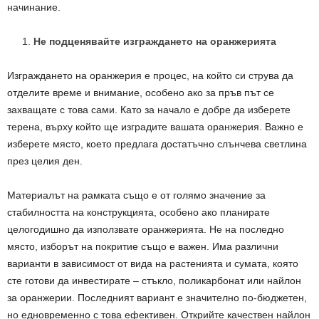
начинание.
Не подценявайте изграждането на оранжерията
Изграждането на оранжерия е процес, на който си струва да
отделите време и внимание, особено ако за пръв път се
захващате с това сами. Като за начало е добре да изберете
терена, върху който ще изградите вашата оранжерия. Важно е
изберете място, което предлага достатъчно слънчева светлина
през целия ден.
Материалът на рамката също е от голямо значение за
стабилността на конструкцията, особено ако планирате
целогодишно да използвате оранжерията. Не на последно
място, изборът на покритие също е важен. Има различни
варианти в зависимост от вида на растенията и сумата, която
сте готови да инвестирате – стъкло, поликарбонат или найлон
за оранжерии. Последният вариант е значително по-бюджетен,
но едновременно с това ефективен. Открийте качествен найлон