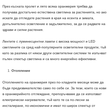
През късната пролет и лято всяка оранжерия трябва да
получава достатъчно естествена светлина за растенията, но ако
искате да отгледате растения в края на есента и зимата,
допълнително осветление е задължително, за да се радвате на
здрави и силни растения.
Лентите с луминесцентни лампи с висока мощност и LED
светлините са сред най-популярните осветителни продукти, тъй
като за разлика от някои други осветителни системи те излъчват
пълен спектър светлина и са много енергийно ефективни.
Отопление
Отоплението на оранжерия през по-хладните месеци може да
бъде предизвикателство само по себе си. За тези, които са нови
в оранжерийното отглеждане, препоръчваме да се използват
електрически нагреватели, тъй като те са по-лесни за
инсталиране, по-икономични и имат по-широк спектър от