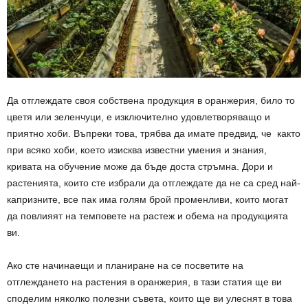
Да отглеждате своя собствена продукция в оранжерия, било то
цветя или зеленчуци, е изключително удовлетворяващо и
приятно хоби. Въпреки това, трябва да имате предвид, че както
при всяко хоби, което изисква известни умения и знания,
кривата на обучение може да бъде доста стръмна. Дори и
растенията, които сте избрали да отглеждате да не са сред най-
капризните, все пак има голям брой променливи, които могат
да повлияят на темповете на растеж и обема на продукцията
ви.
Ако сте начинаещи и планиране на се посветите на
отглеждането на растения в оранжерия, в тази статия ще ви
споделим няколко полезни съвета, които ще ви улеснят в това