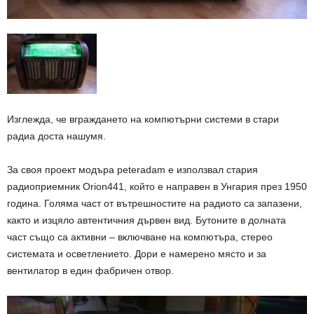
Изглежда, че вграждането на компютърни системи в стари
радиа доста нашумя.
За своя проект модъра peteradam е използвал стария
радиоприемник Orion441, който е направен в Унгария през 1950
година. Голяма част от вътрешностите на радиото са запазени,
както и изцяло автентичния дървен вид. Бутоните в долната
част също са активни – включване на компютъра, стерео
системата и осветлението. Дори е намерено място и за
вентилатор в един фабричен отвор.