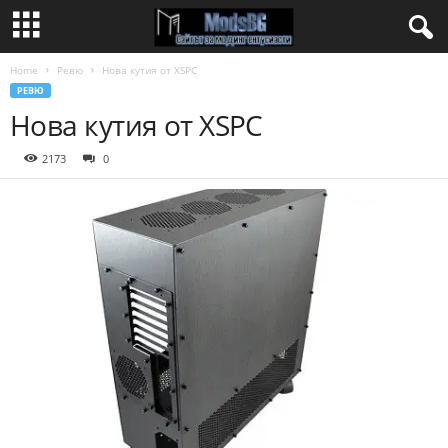
Home
Ревю
Нова кутия от XSPC
РЕВЮ
Нова кутия от XSPC
2173
0