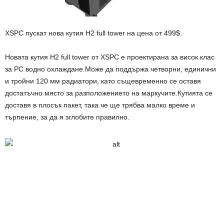
XSPC пускат нова кутия H2 full tower на цена от 499$.
Новата кутия H2 full tower от XSPC е проектирана за висок клас
за PC водно охлаждане.Може да поддържа четворни, единични
и тройни 120 мм радиатори, като същевременно се оставя
достатъчно място за разположението на маркучите.Кутията се
доставя в плосък пакет, така че ще трябва малко време и
търпение, за да я зглобите правилно.