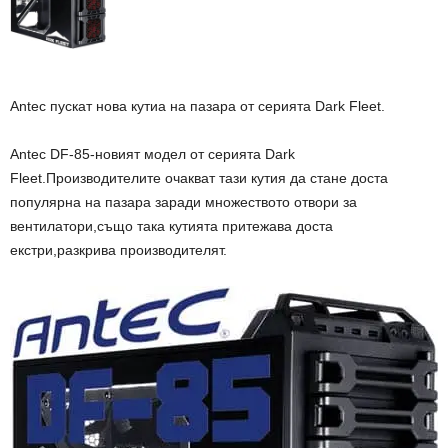
Antec пускат нова кутиа на пазара от серията Dark Fleet.
Antec DF-85-новият модел от серията Dark
Fleet.Производителите очакват тази кутия да стане доста
популярна на пазара заради множеството отвори за
вентилатори,също така кутията притежава доста
екстри,разкрива производителят.