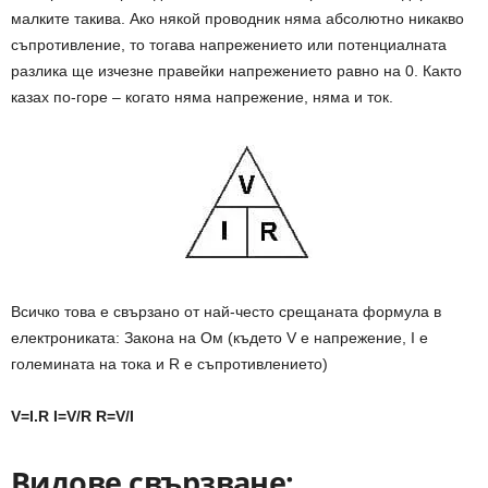
малките такива. Ако някой проводник няма абсолютно никакво
съпротивление, то тогава напрежението или потенциалната
разлика ще изчезне правейки напрежението равно на 0. Както
казах по-горе – когато няма напрежение, няма и ток.
Всичко това е свързано от най-често срещаната формула в
електрониката: Закона на Ом (където V е напрежение, I е
големината на тока и R е съпротивлението)
V=I.R I=V/R R=V/I
Видове свързване: