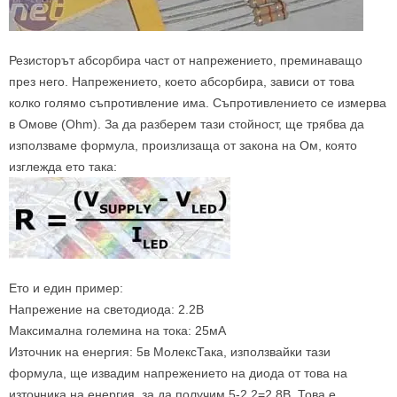
Резисторът абсорбира част от напрежението, преминаващо
през него. Напрежението, което абсорбира, зависи от това
колко голямо съпротивление има. Съпротивлението се измерва
в Омове (Ohm). За да разберем тази стойност, ще трябва да
използваме формула, произлизаща от закона на Ом, която
изглежда ето така:
Ето и един пример:
Напрежение на светодиода: 2.2В
Максимална големина на тока: 25мА
Източник на енергия: 5в МолексТака, използвайки тази
формула, ще извадим напрежението на диода от това на
източника на енергия, за да получим 5-2.2=2.8В. Това е