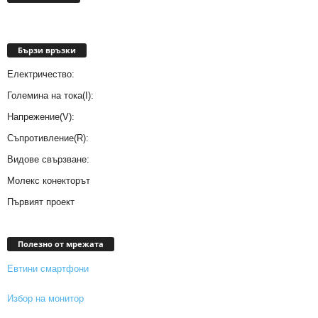
Бързи връзки
Електричество:
Големина на тока(I):
Напрежение(V):
Съпротивление(R):
Видове свързване:
Молекс конекторът
Първият проект
Полезно от мрежата
Евтини смартфони
Избор на монитор