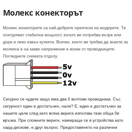
Молекс конекторът
Молекс конекторите са най-добрите приятели на модерите. Те
осигуряват стабилна мощност, когато ви потрябва вътре или
дори и леко извън кутията. Всичко, което ви трябва да знаете за
молекса е на какво напрежение е всеки от проводниците.
Погледнете схемата отдолу.
Сигурно се чудите защо има два 0 волтови проводника. Със
сигурност един е достатъчен, нали? Е, един е достатъчен за
нашите цели след като всяка верига използва тази обща 0в
връзка. При сложните вериги, намиращи се в устройства като
хард-дискове, е друг въпрос. Предоставянето на различни