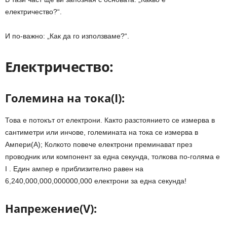
електричество?“.
И по-важно: „Как да го използваме?“.
Електричество:
Големина на тока(I):
Това е потокът от електрони. Както разстоянието се измерва в
сантиметри или инчове, големината на тока се измерва в
Ампери(А); Колкото повече електрони преминават през
проводник или компонент за една секунда, толкова по-голяма е
I . Един ампер е приблизително равен на
6,240,000,000,000000,000 електрони за една секунда!
Напрежение(V):