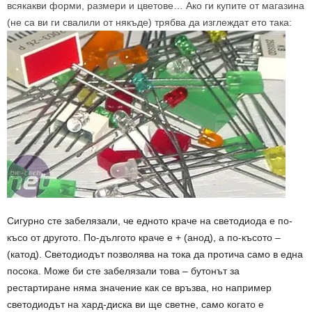
всякакви форми, размери и цветове… Ако ги купите от магазина
(не са ви ги свалили от някъде) трябва да изглеждат ето така:
Сигурно сте забелязали, че едното краче на светодиода е по-
късо от другото. По-дългото краче е + (анод), а по-късото –
(катод). Светодиодът позволява на тока да протича само в една
посока. Може би сте забелязали това – бутонът за
рестартиране няма значение как се връзва, но например
светодиодът на хард-диска ви ще светне, само когато е