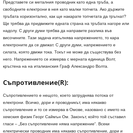
Представете си металния проводник като една тръба, а
свободните електрони в нея като малки топчета. Ако държите
тръбата хоризонтално, как ще накарате топчетата да тръгнат?
Ще трябва да придвижите едната страна на тръбата нагоре или
надолу. С други думи трябва да направите разлика във
височините. Тази задача изпълнява напрежението, то кара
електроните да се движат. С други думи, напрежението е
силата, която движи тока. Токът не може да съществува без
него. Напрежението се измерва с мерната единица Волт,
кръстена на на италианския Граф Александро Волта.
Съпротивление(R):
Съпротивлението е нещото, което затруднява потока от
електрони. Всичко, дори и проводникът, има някакво
съпротивление и то се измерва в Омове, назовано с името на
хемския физик Георг Саймън Ом. Законът, който той съставил
гласи – „Без съпротивление няма напрежение“. Всеки
електрически проводник има някакво съпротивление, дори и