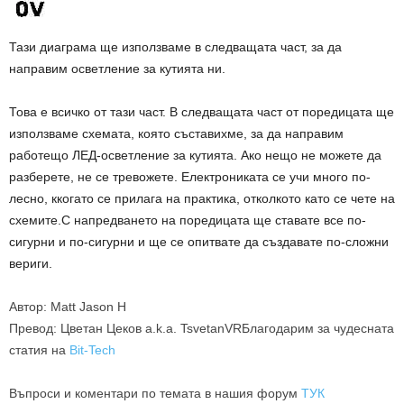
Тази диаграма ще използваме в следващата част, за да
направим осветление за кутията ни.
Това е всичко от тази част. В следващата част от поредицата ще
използваме схемата, която съставихме, за да направим
работещо ЛЕД-осветление за кутията. Ако нещо не можете да
разберете, не се тревожете. Електрониката се учи много по-
лесно, ккогато се прилага на практика, отколкото като се чете на
схемите.С напредването на поредицата ще ставате все по-
сигурни и по-сигурни и ще се опитвате да създавате по-сложни
вериги.
Автор: Matt Jason H
Превод: Цветан Цеков a.k.a. TsvetanVRБлагодарим за чудесната
статия на
Bit-Tech
Въпроси и коментари по темата в нашия форум
ТУК