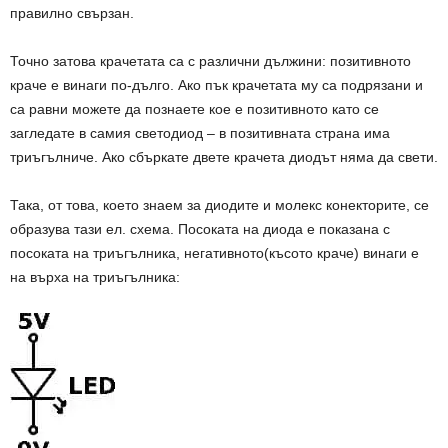
правилно свързан.
Точно затова крачетата са с различни дължини: позитивното
краче е винаги по-дълго. Ако пък крачетата му са подрязани и
са равни можете да познаете кое е позитивното като се
загледате в самия светодиод – в позитивната страна има
триъгълниче. Ако сбъркате двете крачета диодът няма да свети.
Така, от това, което знаем за диодите и молекс конекторите, се
образува тази ел. схема. Посоката на диода е показана с
посоката на триъгълника, негативното(късото краче) винаги е
на върха на триъгълника: