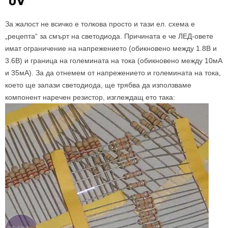
За жалост не всичко е толкова просто и тази ел. схема е
„рецепта“ за смърт на светодиода. Причината е че ЛЕД-овете
имат ограничение на напрежението (обикновено между 1.8В и
3.6В) и граница на големината на тока (обикновено между 10мА
и 35мА). За да отнемем от напрежението и големината на тока,
което ще запази светодиода, ще трябва да използваме
компонент наречен резистор, изглеждащ ето така: