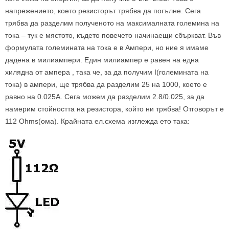
напрежението, което резисторът трябва да погълне. Сега
трябва да разделим полученото на максималната големина на
тока – тук е мястото, където повечето начинаещи сбъркват. Във
формулата големината на тока е в Ампери, но ние я имаме
дадена в милиампери. Един милиампер е равен на една
хилядна от ампера , така че, за да получим I(големината на
тока) в ампери, ще трябва да разделим 25 на 1000, което е
равно на 0.025А. Сега можем да разделим 2.8/0.025, за да
намерим стойността на резистора, който ни трябва! Отговорът е
112 Ohms(ома). Крайната ел.схема изглежда ето така: