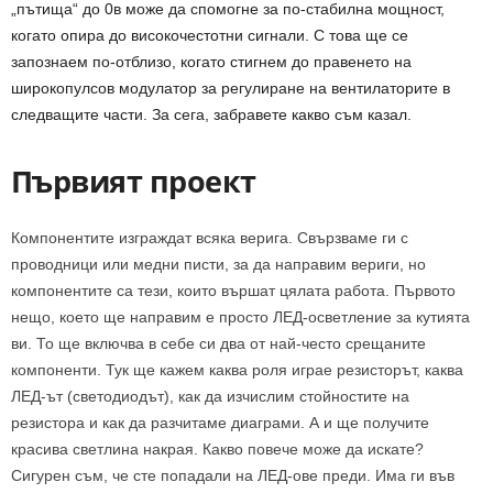
„пътища“ до 0в може да спомогне за по-стабилна мощност,
когато опира до високочестотни сигнали. С това ще се
запознаем по-отблизо, когато стигнем до правенето на
широкопулсов модулатор за регулиране на вентилаторите в
следващите части. За сега, забравете какво съм казал.
Първият проект
Компонентите изграждат всяка верига. Свързваме ги с
проводници или медни писти, за да направим вериги, но
компонентите са тези, които вършат цялата работа. Първото
нещо, което ще направим е просто ЛЕД-осветление за кутията
ви. То ще включва в себе си два от най-често срещаните
компоненти. Тук ще кажем каква роля играе резисторът, каква
ЛЕД-ът (светодиодът), как да изчислим стойностите на
резистора и как да разчитаме диаграми. А и ще получите
красива светлина накрая. Какво повече може да искате?
Сигурен съм, че сте попадали на ЛЕД-ове преди. Има ги във