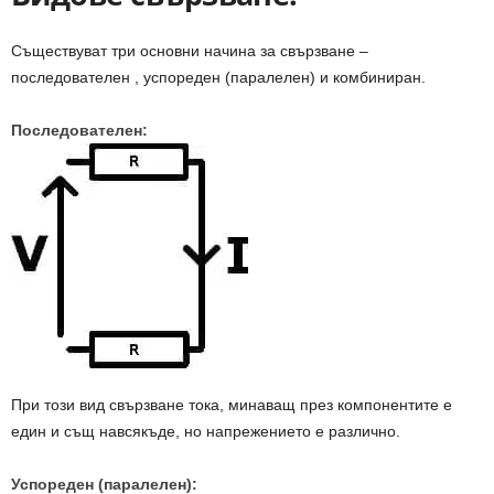
Съществуват три основни начина за свързване –
последователен , успореден (паралелен) и комбиниран.
Последователен:
При този вид свързване тока, минаващ през компонентите е
един и същ навсякъде, но напрежението е различно.
Успореден (паралелен):