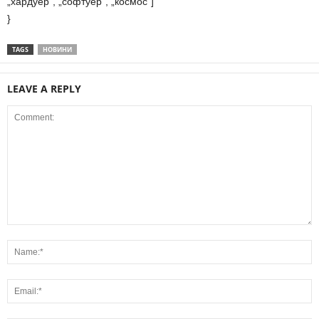
„хардуер“, „софтуер“, „космос“]
}
TAGS
НОВИНИ
LEAVE A REPLY