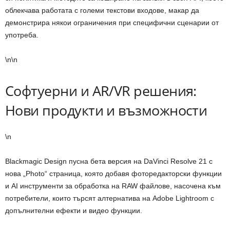
облекчава работата с големи текстови входове, макар да
демонстрира някои ограничения при специфични сценарии от
употреба.
\n\n
Софтуерни и AR/VR решения:
Нови продукти и възможности
\n
Blackmagic Design пусна бета версия на DaVinci Resolve 21 с
нова „Photo“ страница, която добавя фоторедакторски функции
и AI инструменти за обработка на RAW файлове, насочена към
потребители, които търсят алтернатива на Adobe Lightroom с
допълнителни ефекти и видео функции.