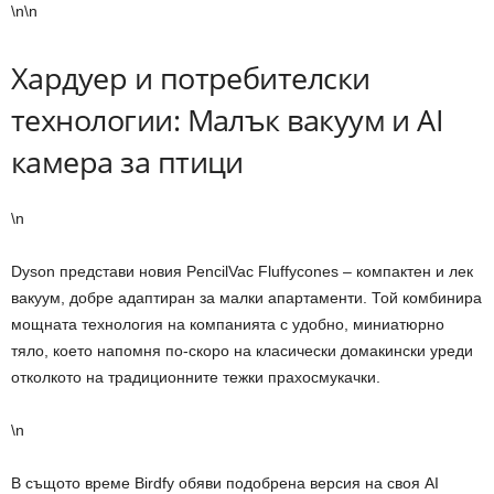
\n\n
Хардуер и потребителски
технологии: Малък вакуум и AI
камера за птици
\n
Dyson представи новия PencilVac Fluffycones – компактен и лек
вакуум, добре адаптиран за малки апартаменти. Той комбинира
мощната технология на компанията с удобно, миниатюрно
тяло, което напомня по-скоро на класически домакински уреди
отколкото на традиционните тежки прахосмукачки.
\n
В същото време Birdfy обяви подобрена версия на своя AI