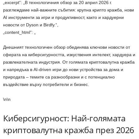
„excerpt“: „В технологичния обзор за 20 април 2026 г.
разглеждаме най-важните събития: крупна крипто кражба, нови
AI инструменти за игри и продуктивност, както и хардуерни
новости от Dyson и Birdfy.“,
„content_html“: „
Днешният технологичен обзор обединява ключови новости от
сферата на киберсигурността, изкуствения интелект, хардуера и
развлекателната индустрия. От голямата криптовалутна кражба
и напредъка в AI-driven игри до нови устройства за дома и
природата – темите са разнообразни и с потенциално
въздействие върху потребители и бизнес.
\n\n
Киберсигурност: Най-голямата
криптовалутна кражба през 2026