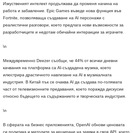
Изкуственият интелект продължава да променя начина на
работа и забавление. Epic Games въведе нова функция във
Fortnite, позволяваща създаване на AI персонажи с
реалистични разговори, което предлага нови възможности за
разработчиците и недотам обичайни интеракции за играчите.
\n
Междувременно Deezer съобщи, че 44% от всички дневни
качвания на платформа са AI-създадена музика, което
илюстрира драстичното навлизане на AI в музикалната
индустрия. В Китай пък се очаква AI да създава по-голямата
част от телевизионните предавания, което поражда дискусии
относно бъдещето на съдържанието и творческата индустрия.
\n
В сферата на бизнес приложенията, OpenAI обнови ценовата
си политика и методите за кеширане на заявки в своя API, което