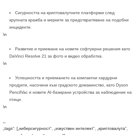
Сигурността на криптовалутните платформи след
крупната кражба и мерките за предотвратяване на подобни
инциденти.
\n
Развитие и приемане на новите софтуерни решения като
DaVinci Resolve 21 за фото и видео обработка.
\n
Успешността и приемането на компактни хардурни
продукти, насочени към градското домакинство, като Dyson
PencilVac и новите AI-базирани устройства за наблюдение на
птици.
\n
„,
„tags“: [„киберсигурност“, „изкуствен интелект“, „криптовалута“,