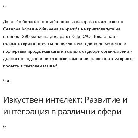
\n
Денят бе белязан от съобщения за хакерска атака, в която
Северна Корея е обвинена за кражба на криптовалута на
стойност 290 милиона долара от Kelp DAO. Това е най-
голямото крипто престъпление за тази година до момента и
подчертава продължаващата заплаха от добре организирани и
държавно подкрепяни хакерски кампании, насочени към крипто
проекта в световен мащаб.
\n\n
Изкуствен интелект: Развитие и
интеграция в различни сфери
\n