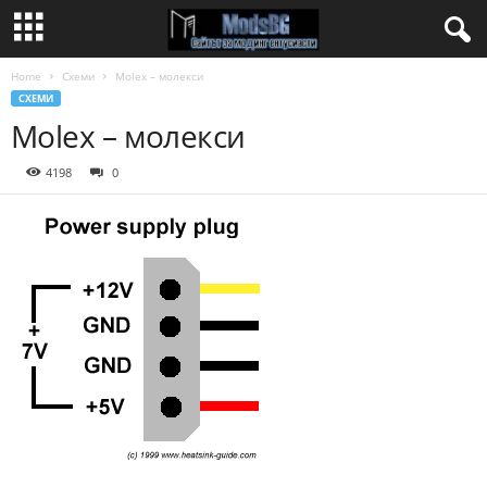
Home
Схеми
Molex – молекси
СХЕМИ
Molex – молекси
4198
0