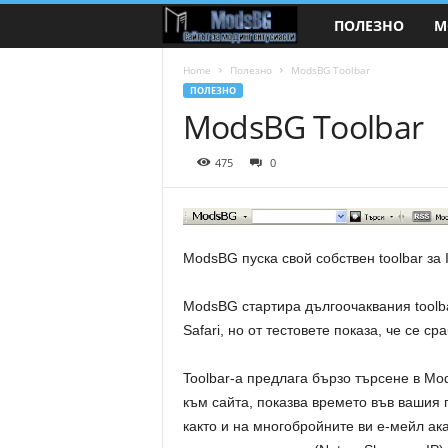
ПОЛЕЗНО
М
M
o
Home
Полезно
ModsBG Toolbar
ПОЛЕЗНО
ModsBG Toolbar
d
s
475
0
B
G
ModsBG пуска свой собствен toolbar за IE
.
ModsBG стартира дългоочаквания toolba
Safari, но от тестовете показа, че се с
c
o
Toolbar-а предлага бързо търсене в Mo
към сайта, показва времето във вашия 
m
както и на многобройните ви е-мейл ака