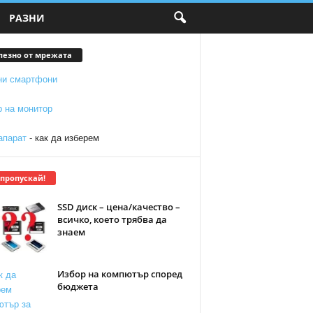
РАЗНИ
лезно от мрежата
ни смартфони
р на монитор
апарат
- как да изберем
 пропускай!
SSD диск – цена/качество –
всичко, което трябва да
знаем
Избор на компютър според
бюджета