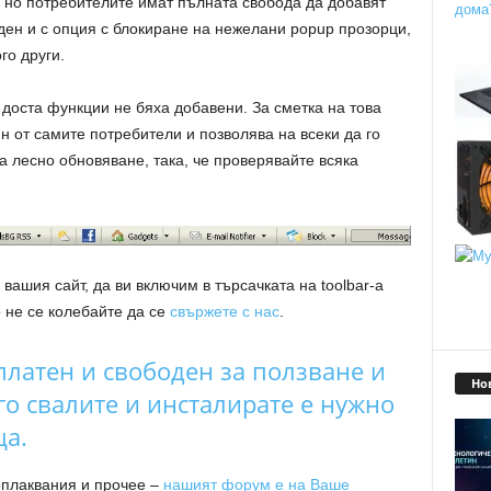
, но потребителите имат пълната свобода да добавят
бден и с опция с блокиране на нежелани popup прозорци,
го други.
 доста функции не бяха добавени. За сметка на това
н от самите потребители и позволява на всеки да го
а лесно обновяване, така, че проверявайте всяка
вашия сайт, да ви включим в търсачката на toolbar-а
 не се колебайте да се
свържете с нас
.
платен и свободен за ползване и
Но
 го свалите и инсталирате е нужно
ца.
оплаквания и прочее –
нашият форум е на Ваше