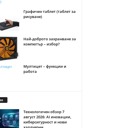
Графичен таблет (таблет за
рисуване)
Най-доброто захранване за
компютър – избор?
Мултицет – функции и
работа
во
Технологичен обзор 7
август 2026: AI иновации,
киберсигурност и нови
хардуерни...