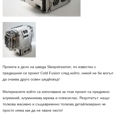
Проекта е дело на шведа Sleepstreamer, по известен с
предишния си проект Cold Fusion след който, никой не би могъл
да очаква друго освен шедйовър!
Материалите който са използвани за този проект са предимно
алуминий, алуминиева мрежа и плексиглас. Резултатът: нещо
толкова масивно и същевремнно толкова детайлизирано че
просто няма как да не хване окото!